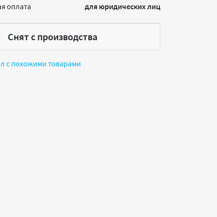
я оплата
для юридических лиц
Снят с производства
ел с похожими товарами