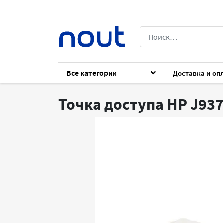
Все категории
Доставка и оп
Каталог
Cети
3G/4G
Антенны
H
Точка доступа HP J93