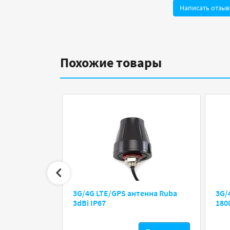
Написать отзыв
Похожие товары
3G/4G LTE/GPS антенна Ruba
3G/
3dBi IP67
180
дзаказ