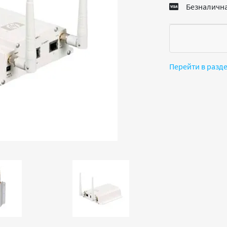
Безналична
Перейти в разд