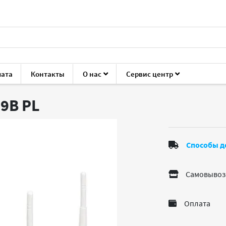
лата
Контакты
О нас
Сервис центр
P J9379B
79B
PL
Способы д
Самовывоз
Оплата