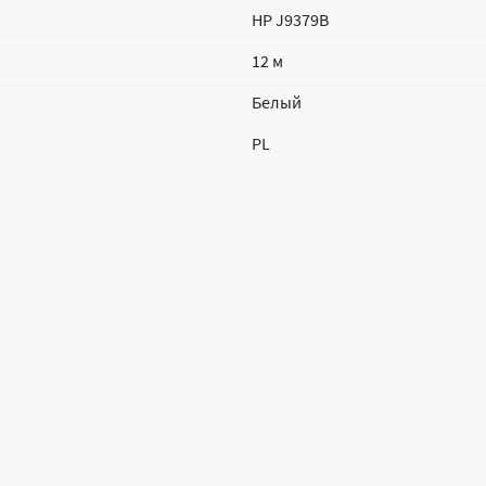
HP J9379B
12 м
Белый
PL