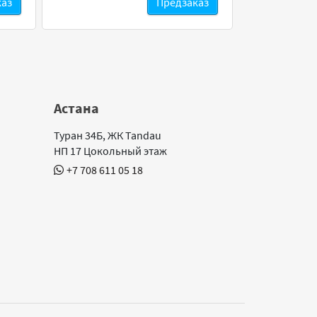
каз
Предзаказ
Астана
Туран 34Б, ЖК Tandau
НП 17 Цокольный этаж
+7 708 611 05 18