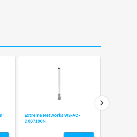
ni
Extreme Networks WS-AO-
HP J93
DX07180N