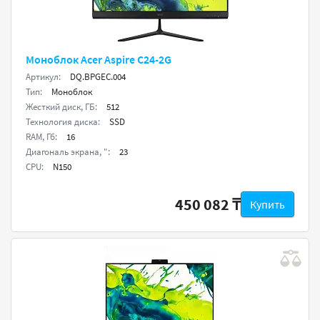
Моноблок Acer Aspire C24-2G
Артикул:
DQ.BPGEC.004
Тип:
Моноблок
Жесткий диск, ГБ:
512
Технология диска:
SSD
RAM, Гб:
16
Диагональ экрана, ":
23
CPU:
N150
450 082 ₸
Купить