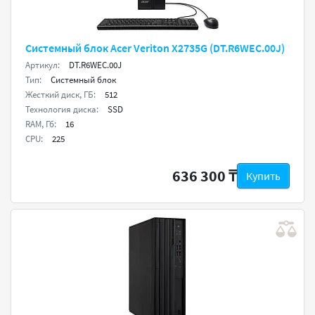
Системный блок Acer Veriton X2735G (DT.R6WEC.00J)
Артикул:
DT.R6WEC.00J
Тип:
Системный блок
Жесткий диск, ГБ:
512
Технология диска:
SSD
RAM, Гб:
16
CPU:
225
636 300 ₸
Купить