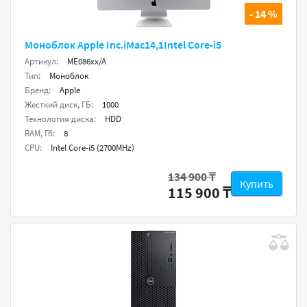
- 14 %
Моноблок Apple Inc.iMac14,1Intel Core-i5
Артикул:
ME086xx/A
Тип:
Моноблок
Бренд:
Apple
Жесткий диск, ГБ:
1000
Технология диска:
HDD
RAM, Гб:
8
CPU:
Intel Core-i5 (2700MHz)
134 900 ₸
Купить
115 900 ₸