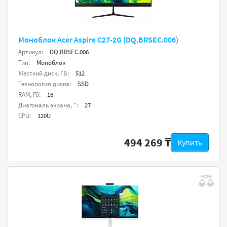
Моноблок Acer Aspire C27-2G (DQ.BRSEC.006)
Артикул:
DQ.BRSEC.006
Тип:
Моноблок
Жесткий диск, ГБ:
512
Технология диска:
SSD
RAM, Гб:
16
Диагональ экрана, ":
27
CPU:
120U
494 269 ₸
Купить