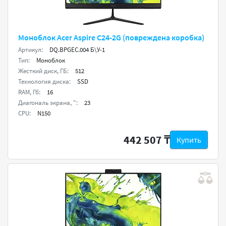
Моноблок Acer Aspire C24-2G (повреждена коробка)
Артикул:
DQ.BPGEC.004 Б\У-1
Тип:
Моноблок
Жесткий диск, ГБ:
512
Технология диска:
SSD
RAM, Гб:
16
Диагональ экрана, ":
23
CPU:
N150
442 507 ₸
Купить