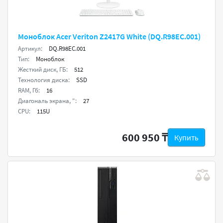
Моноблок Acer Veriton Z2417G White (DQ.R98EC.001)
Артикул:
DQ.R98EC.001
Тип:
Моноблок
Жесткий диск, ГБ:
512
Технология диска:
SSD
RAM, Гб:
16
Диагональ экрана, ":
27
CPU:
115U
600 950 ₸
Купить