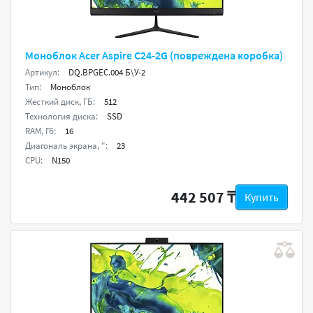
Моноблок Acer Aspire C24-2G (повреждена коробка)
Артикул:
DQ.BPGEC.004 Б\У-2
Тип:
Моноблок
Жесткий диск, ГБ:
512
Технология диска:
SSD
RAM, Гб:
16
Диагональ экрана, ":
23
CPU:
N150
442 507 ₸
Купить