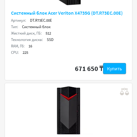
Системный блок Acer Veriton X4735G (DT.R73EC.00E)
Артикул:
DT.R73EC.00E
Тип:
Системный блок
Жесткий диск, ГБ:
512
Технология диска:
SSD
RAM, Гб:
16
CPU:
225
671 650 ₸
Купить