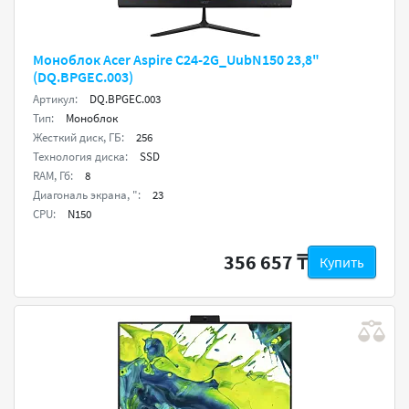
Моноблок Acer Aspire C24-2G_UubN150 23,8"
(DQ.BPGEC.003)
Артикул:
DQ.BPGEC.003
Тип:
Моноблок
Жесткий диск, ГБ:
256
Технология диска:
SSD
RAM, Гб:
8
Диагональ экрана, ":
23
CPU:
N150
356 657 ₸
Купить