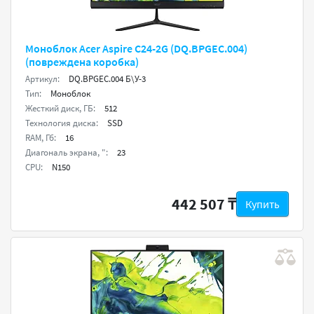
Моноблок Acer Aspire C24-2G (DQ.BPGEC.004)
(повреждена коробка)
Артикул:
DQ.BPGEC.004 Б\У-3
Тип:
Моноблок
Жесткий диск, ГБ:
512
Технология диска:
SSD
RAM, Гб:
16
Диагональ экрана, ":
23
CPU:
N150
442 507 ₸
Купить