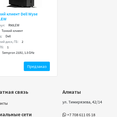
ий клиент Dell Wyse
LEW
кул:
R90LEW
Тонкий клиент
д:
Dell
ий диск, ГБ:
2
Гб:
1
Sempron 210U, 1.5 GHz
Предзаказ
атная связь
Алматы
ул. Тимирязева, 42/14
акты
иальные сети
+7 708 611 05 18