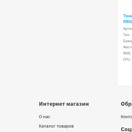
Тонк
R90
Арти
Тип:
Брен
Жестк
RAM, 
CPU:
Интернет магазин
Обр
О нас
Конт
Каталог товаров
Соц