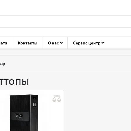
лата
Контакты
О нас
Сервис центр
ы
вар
ттопы