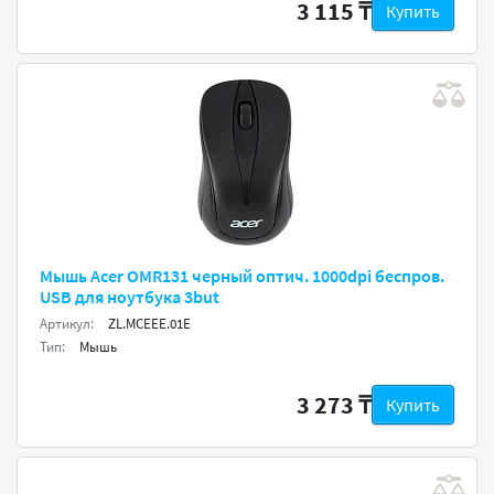
3 115 ₸
Купить
Мышь Acer OMR131 черный оптич. 1000dpi беспров.
USB для ноутбука 3but
Артикул:
ZL.MCEEE.01E
Тип:
Мышь
3 273 ₸
Купить