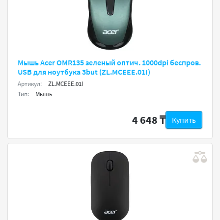
Мышь Acer OMR135 зеленый оптич. 1000dpi беспров.
USB для ноутбука 3but (ZL.MCEEE.01I)
Артикул:
ZL.MCEEE.01I
Тип:
Мышь
4 648 ₸
Купить