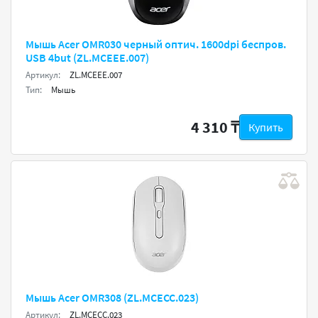
Мышь Acer OMR030 черный оптич. 1600dpi беспров.
USB 4but (ZL.MCEEE.007)
Артикул:
ZL.MCEEE.007
Тип:
Мышь
4 310 ₸
Купить
Мышь Acer OMR308 (ZL.MCECC.023)
Артикул:
ZL.MCECC.023