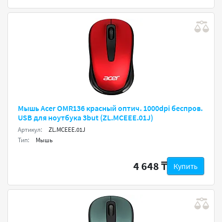
Мышь Acer OMR136 красный оптич. 1000dpi беспров.
USB для ноутбука 3but (ZL.MCEEE.01J)
Артикул:
ZL.MCEEE.01J
Тип:
Мышь
4 648 ₸
Купить