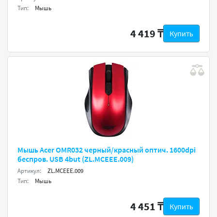
Тип:
Мышь
4 419 ₸
Купить
Мышь Acer OMR032 черный/красный оптич. 1600dpi
беспров. USB 4but (ZL.MCEEE.009)
Артикул:
ZL.MCEEE.009
Тип:
Мышь
4 451 ₸
Купить