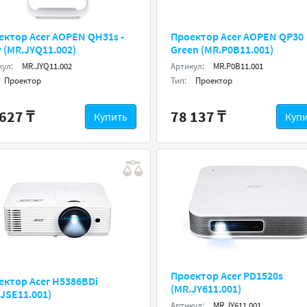
ектор Acer AOPEN QH31s -
Проектор Acer AOPEN QP30
 (MR.JYQ11.002)
Green (MR.P0B11.001)
кул:
MR.JYQ11.002
Артикул:
MR.P0B11.001
Проектор
Тип:
Проектор
627 ₸
78 137 ₸
Купить
Куп
Проектор Acer PD1520s
ектор Acer H5386BDi
(MR.JY611.001)
JSE11.001)
Артикул:
MR.JY611.001