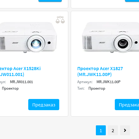
ектор Acer X1528Ki
Проектор Acer X1827
.JW011.001)
(MR.JWK11.00P)
кул:
MR.JW011.001
Артикул:
MR.JWK11.00P
Проектор
Тип:
Проектор
Предзаказ
Предзак
1
2