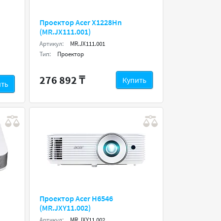
Проектор Acer X1228Hn
(MR.JX111.001)
Артикул:
MR.JX111.001
Тип:
Проектор
276 892 ₸
Купить
ить
Проектор Acer H6546
(MR.JXY11.002)
Артикул:
MR.JXY11.002