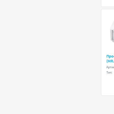
Про
(MR
Арти
Тип: