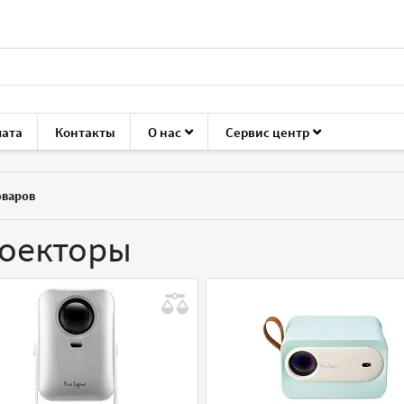
лата
Контакты
О нас
Сервис центр
варов
оекторы