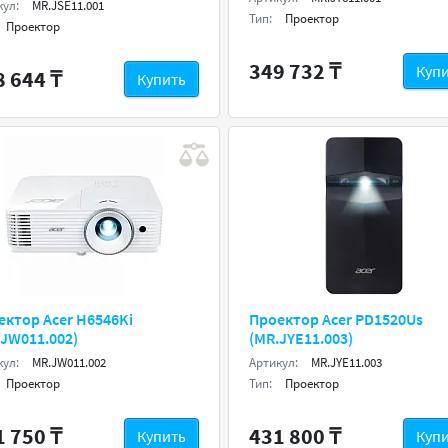
кул:
MR.JSE11.001
Тип:
Проектор
Проектор
349 732 ₸
Куп
8 644 ₸
Купить
ектор Acer H6546Ki
Проектор Acer PD1520Us
.JW011.002)
(MR.JYE11.003)
кул:
MR.JW011.002
Артикул:
MR.JYE11.003
Проектор
Тип:
Проектор
1 750 ₸
431 800 ₸
Купить
Куп