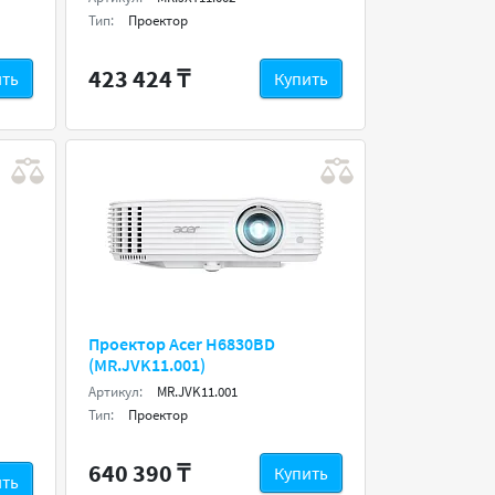
Тип:
Проектор
423 424 ₸
ить
Купить
Проектор Acer H6830BD
(MR.JVK11.001)
Артикул:
MR.JVK11.001
Тип:
Проектор
640 390 ₸
Купить
ить