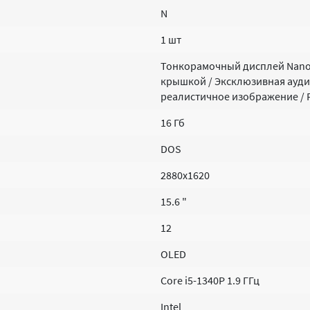
N
1 шт
Тонкорамочный дисплей NanoE
крышкой / Эксклюзивная аудио
реалистичное изображение / Р
16 Гб
DOS
2880х1620
15.6 "
12
OLED
Core i5-1340P 1.9 ГГц
Intel