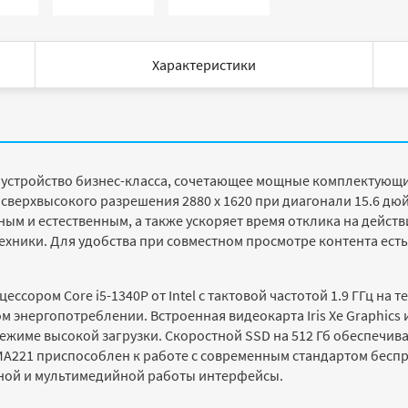
Характеристики
 устройство бизнес-класса, сочетающее мощные комплектующ
сверхвысокого разрешения 2880 x 1620 при диагонали 15.6 дюй
м и естественным, а также ускоряет время отклика на действи
хники. Для удобства при совместном просмотре контента ест
сором Core i5-1340P от Intel с тактовой частотой 1.9 ГГц на 
 энергопотреблении. Встроенная видеокарта Iris Xe Graphics 
жиме высокой загрузки. Скоростной SSD на 512 Гб обеспечива
MA221 приспособлен к работе с современным стандартом беспро
ой и мультимедийной работы интерфейсы.