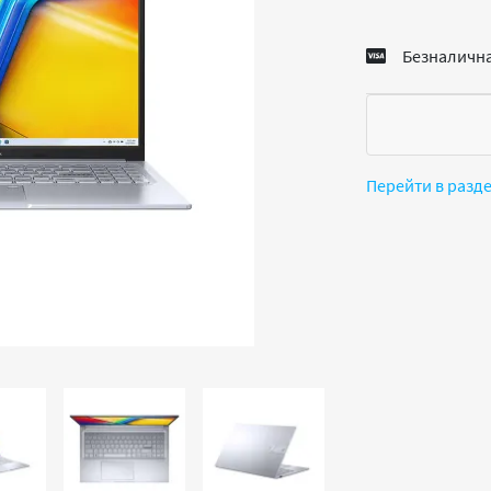
Безналична
Перейти в разд