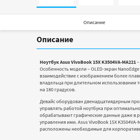
Описание
Описание
Ноутбук Asus VivoBook 15X K3504VA-MA221
–
Особенность модели – OLED-экран NanoEdge 
взаимодействие с изображением более плавны
владельца при длительном использовании те
на 180 градусов.
Девайс оборудован двенадцатиядерным процес
управлять работой ноутбука при оптимальном
обрабатывают графические данные даже в ре
управления ими. Asus VivoBook 15X K3504VA-
расположены необходимые для корпоративн