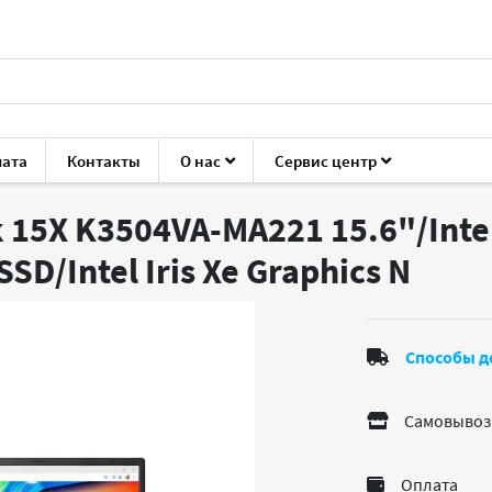
лата
Контакты
О нас
Сервис центр
 VivoBook 15X K3504VA-MA221
 15X K3504VA-MA221 15.6"/Intel
SD/Intel Iris Xe Graphics
N
Способы д
Самовывоз
Оплата