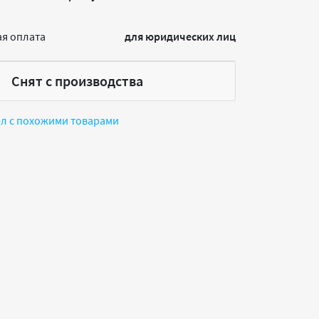
я оплата
для юридических лиц
Снят с производства
ел с похожими товарами