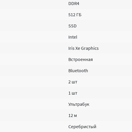
DDR4
512 ГБ
SSD
Intel
Iris Xe Graphics
Встроенная
Bluetooth
2 шт
1 шт
Ультрабук
12 м
Серебристый