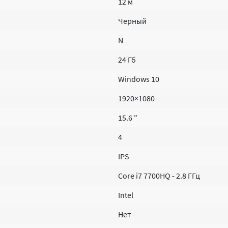
12 м
Черный
N
24 Гб
Windows 10
1920×1080
15.6 "
4
IPS
Core i7 7700HQ - 2.8 ГГц
Intel
Нет