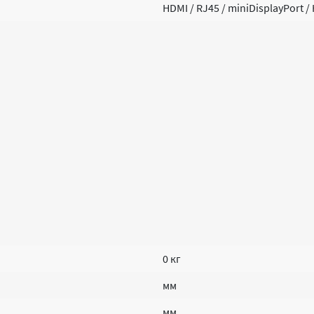
HDMI / RJ45 / miniDisplayPort
0 кг
мм
мм