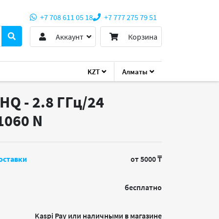
+7 708 611 05 18
+7 777 275 79 51
Аккаунт
Корзина
KZT
Алматы
HQ - 2.8 ГГц/24
 1060
N
оставки
от 5000 ₸
бесплатно
Kaspi Pay или наличными в магазине