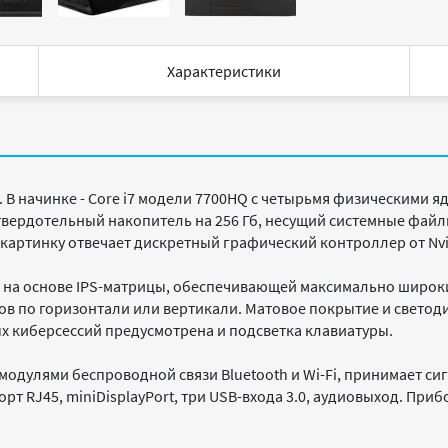
Характеристики
. В начинке - Core i7 модели 7700HQ с четырьмя физическими я
твердотельный накопитель на 256 Гб, несущий системные файл
 картинку отвечает дискретный графический контроллер от Nvid
 на основе IPS-матрицы, обеспечивающей максимально широки
сов по горизонтали или вертикали. Матовое покрытие и светод
х киберсессий предусмотрена и подсветка клавиатуры.
одулями беспроводной связи Bluetooth и Wi-Fi, принимает сигн
рт RJ45, miniDisplayPort, три USB-входа 3.0, аудиовыход. Пр