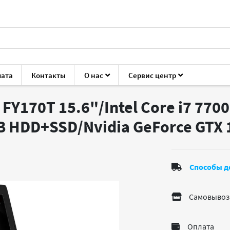
лата
Контакты
О нас
Сервис центр
 GL502VM FY170T
Y170T 15.6"/Intel Core i7 7700
B HDD+SSD/Nvidia GeForce GTX
Способы д
Самовывоз
Оплата