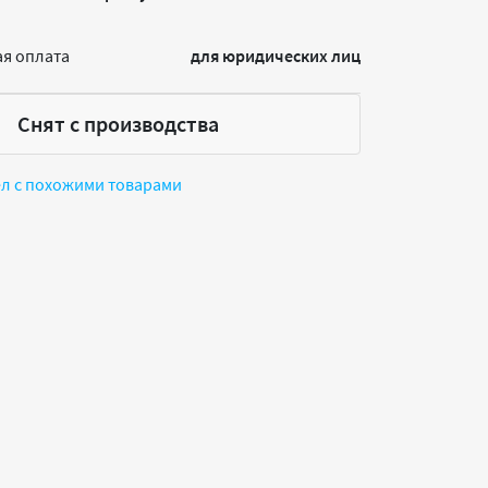
я оплата
для юридических лиц
Снят с производства
ел с похожими товарами