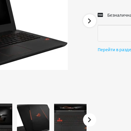
Безналична
Перейти в разд