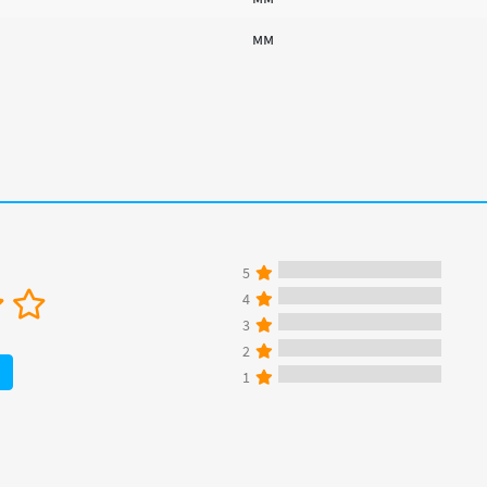
мм
5
4
3
2
1