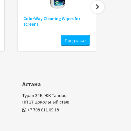
ColorWay No
ColorWay Cleaning Wipes for
screens
Предзаказ
Астана
Туран 34Б, ЖК Tandau
НП 17 Цокольный этаж
+7 708 611 05 18