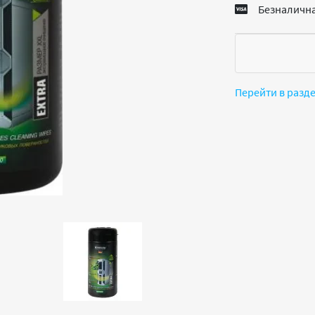
Безналична
Перейти в разд