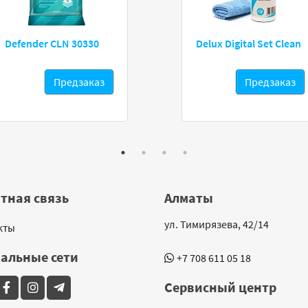
Defender CLN 30330
Delux Digital Set Clean
Предзаказ
Предзаказ
тная связь
Алматы
ул. Тимирязева, 42/14
кты
альные сети
+7 708 611 05 18
Сервисный центр