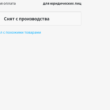
я оплата
для юридических лиц
Снят с производства
ел с похожими товарами