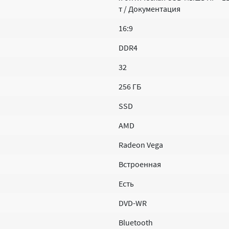
т / Документация
16:9
DDR4
32
256 ГБ
SSD
AMD
Radeon Vega
Встроенная
Есть
DVD-WR
Bluetooth