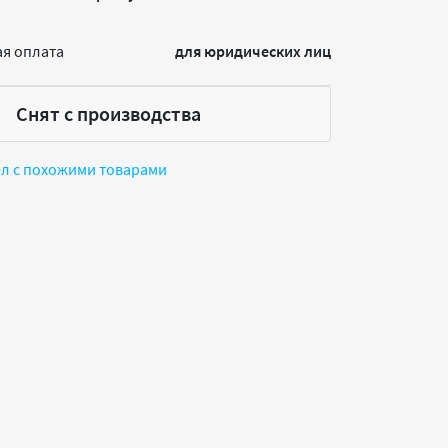
я оплата
для юридических лиц
Снят с производства
ел с похожими товарами