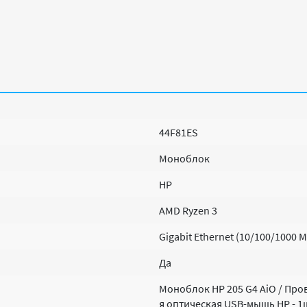
44F81ES
Моноблок
HP
AMD Ryzen 3
Gigabit Ethernet (10/100/1000 
Да
Моноблок HP 205 G4 AiO / Про
я оптическая USB-мышь HP - 1