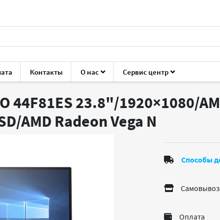
лата
Контакты
О нас
Сервис центр
оки
HP
HP 205 G4 AiO
O 44F81ES 23.8"/1920×1080/AM
SSD/AMD Radeon Vega
N
Способы д
Самовывоз
Оплата