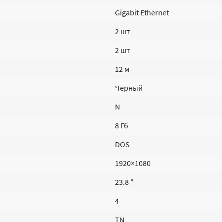
Gigabit Ethernet
2 шт
2 шт
12 м
Черный
N
8 Гб
DOS
1920×1080
23.8 "
4
TN