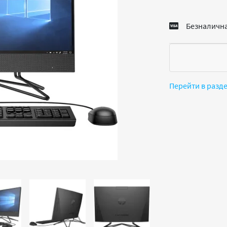
Безналична
Перейти в разд