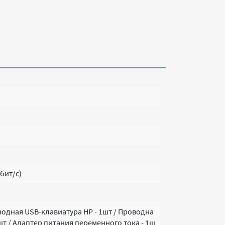
Мбит/с)
водная USB-клавиатура HP - 1шт / Проводна
щт / Адаптер питания переменного тока - 1ш