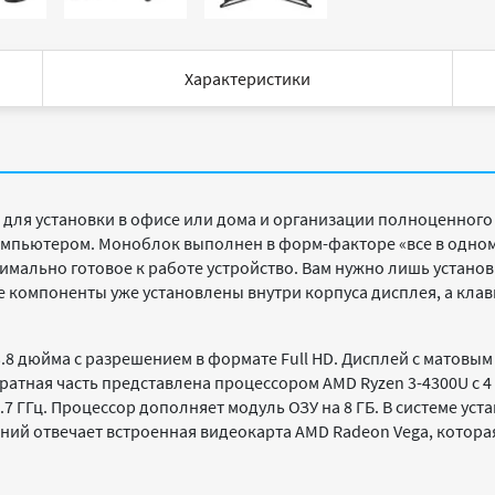
Характеристики
 для установки в офисе или дома и организации полноценного
ьютером. Моноблок выполнен в форм-факторе «все в одном» 
ксимально готовое к работе устройство. Вам нужно лишь устан
 компоненты уже установлены внутри корпуса дисплея, а кла
.8 дюйма с разрешением в формате Full HD. Дисплей с матовы
атная часть представлена процессором AMD Ryzen 3-4300U с 4 
3.7 ГГц. Процессор дополняет модуль ОЗУ на 8 ГБ. В системе у
ний отвечает встроенная видеокарта AMD Radeon Vega, котора