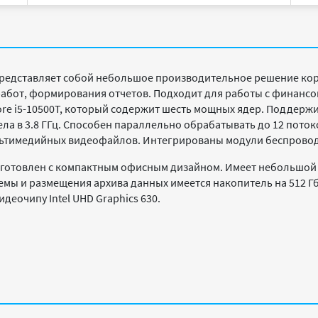
редставляет собой небольшое производительное решение кор
работ, формирования отчетов. Подходит для работы с финанс
Core i5-10500T, который содержит шесть мощных ядер. Поддерж
дела в 3.8 ГГц. Способен параллельно обрабатывать до 12 потоко
льтимедийных видеофайлов. Интегрированы модули беспровод
изготовлен с компактным офисным дизайном. Имеет небольшой 
темы и размещения архива данных имеется накопитель на 512 Г
еочипу Intel UHD Graphics 630.