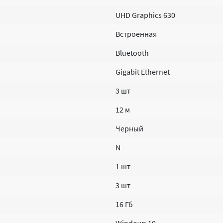
UHD Graphics 630
Встроенная
Bluetooth
Gigabit Ethernet
3 шт
12 м
Черный
N
1 шт
3 шт
16 Гб