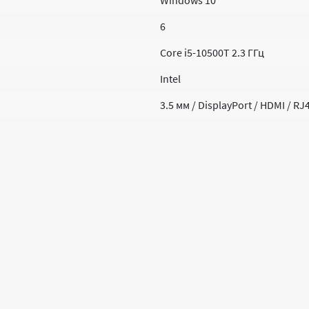
Windows 10
6
Core i5-10500T 2.3 ГГц
Intel
3.5 мм / DisplayPort / HDMI / RJ