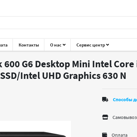
лата
Контакты
О нас
Сервис центр
ые блоки
HP
HP ProDesk 600 G6 Desktop Mini
00 G6 Desktop Mini Intel Core 
SSD/Intel UHD Graphics 630
N
Способы д
Самовывоз
Оплата