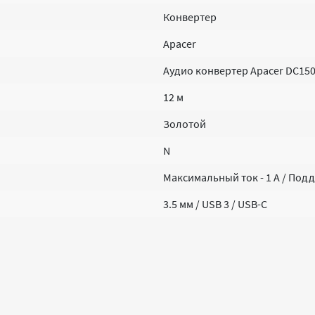
Конвертер
Apacer
Аудио конвертер Apacer DC15
12 м
Золотой
N
Максимальный ток - 1 А / Под
3.5 мм / USB 3 / USB-C