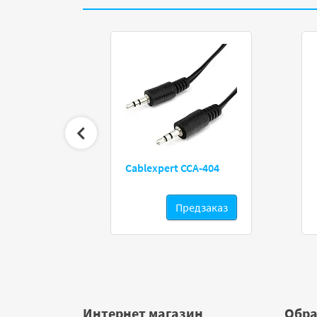
Cablexpert CCA-404
дзаказ
Предзаказ
Интернет магазин
Обра