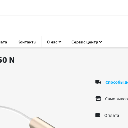
лата
Контакты
О нас
Сервис центр
уары для ноутбуков и ПК
Кабели, переходники
Apacer DC1
50
N
Способы д
Самовывоз
Оплата