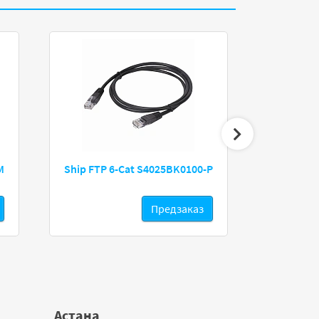
M
Ship FTP 6-Cat S4025BK0100-P
Cablexpert
Предзаказ
Астана