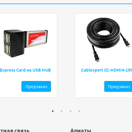
Express Card на USB HUB
Cablexpert CC-HDMI4-15
Предзаказ
Предзаказ
тная связь
Алматы