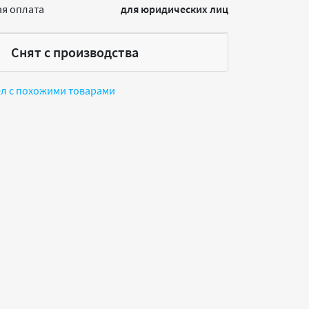
я оплата
для юридических лиц
Снят с производства
ел с похожими товарами