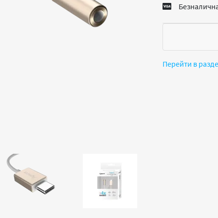
Безналична
Перейти в разд