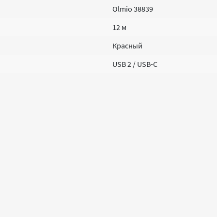
Olmio 38839
12 м
Красный
USB 2 / USB-C