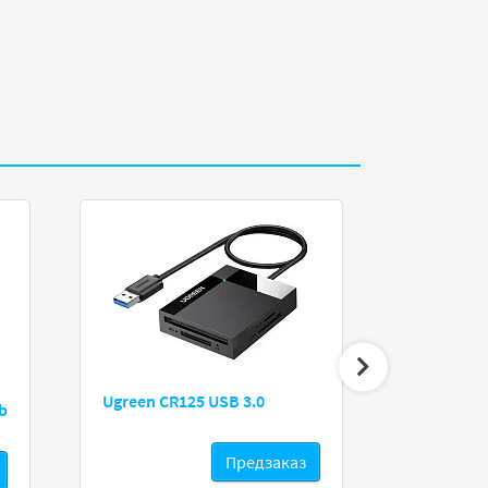
Ugreen CR125 USB 3.0
HP Enterpris
b
SATA Tri-Mod
Предзаказ