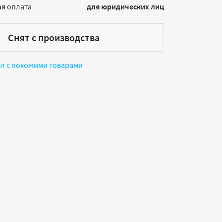
я оплата
для юридических лиц
Снят с производства
ел с похожими товарами