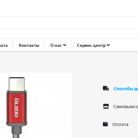
лата
Контакты
О нас
Сервис центр
уары для ноутбуков и ПК
Кабели, переходники
Olmio 3883
Способы д
Самовывоз
Оплата