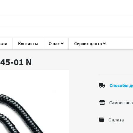
лата
Контакты
О нас
Сервис центр
уары для ноутбуков и ПК
Кабели, переходники
Plantronics
145-01
N
Способы д
Самовывоз
Оплата