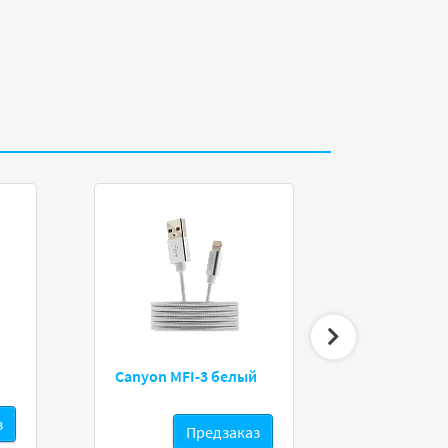
Canyon MFI-3 белый
Cisco CA
з
Предзаказ