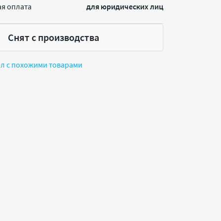
я оплата
для юридических лиц
Снят с производства
ел с похожими товарами