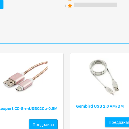
1
Gembird USB 2.0 AM/BM
lexpert CC-G-mUSB02Cu-0.5M
Предзака
Предзаказ