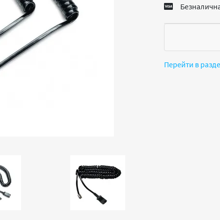
Безналична
Перейти в разд