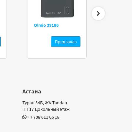
Olmio 39186
Apple U
Предзаказ
Астана
Туран 34Б, ЖК Tandau
НП 17 Цокольный этаж
+7 708 611 05 18