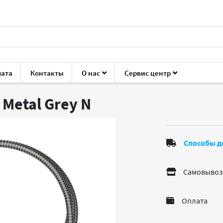
лата
Контакты
О нас
Сервис центр
уары для ноутбуков и ПК
Кабели, переходники
Ritmix RCC-
 Metal Grey
N
Способы д
Самовывоз
Оплата