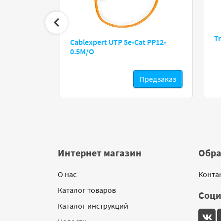
el Power
Tr
Cablexpert UTP 5e-Cat PP12-
0.5M/O
Предзаказ
Предзаказ
Интернет магазин
Обра
О нас
Конта
Каталог товаров
Соци
Каталог инструкций