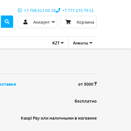
+7 708 611 05 18
+7 777 275 79 51
Аккаунт
Корзина
KZT
Алматы
416 Metal Grey
оставки
от 5000 ₸
бесплатно
Kaspi Pay или наличными в магазине