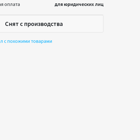
я оплата
для юридических лиц
Снят с производства
ел с похожими товарами