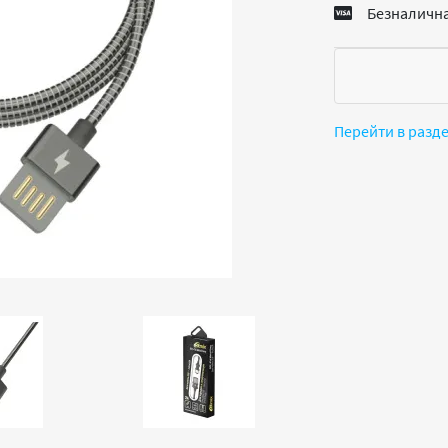
Безналична
Перейти в разд