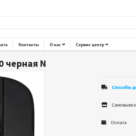
лата
Контакты
О нас
Сервис центр
мыши
2E Gaming MF210 черная
0 черная
N
Способы д
Самовывоз
Оплата