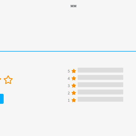
мм
5
4
3
2
1