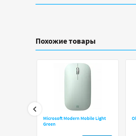
Похожие товары
Red, Wireless,
Microsoft Modern Mobile Light
O
 AA,
Green