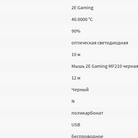
2E Gaming
40.0000 °C
90%
оптическая светодиодная
10 м
Мышь 2E Gaming MF210 черная 
12 м
Черный
N
поликарбонат
USB
беспроводное