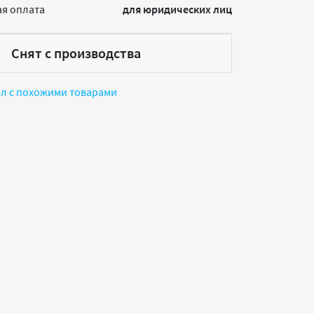
я оплата
для юридических лиц
Снят с производства
ел с похожими товарами