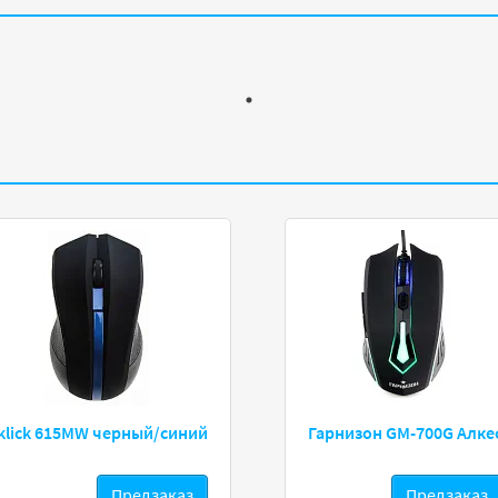
klick 615MW черный/синий
Гарнизон GM-700G Алке
Предзаказ
Предзаказ