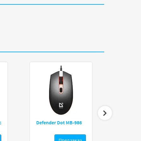
с
Defender Dot MB-986
Redrago
Предзаказ