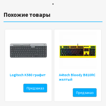
Похожие товары
Logitech K580 графит
A4tech Bloody B810RC
желтый
Предзаказ
Предзаказ