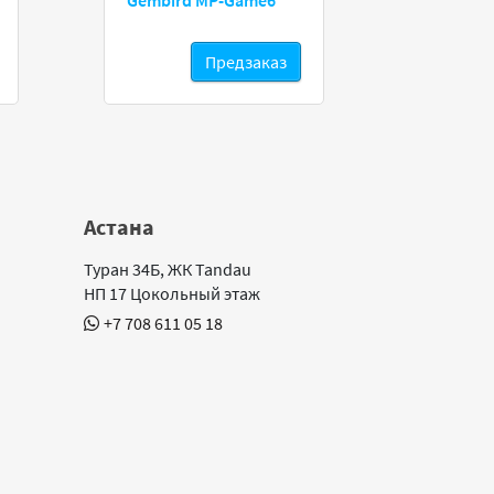
Gembird MP-Game6
Gembir
Предзаказ
Астана
Туран 34Б, ЖК Tandau
НП 17 Цокольный этаж
+7 708 611 05 18