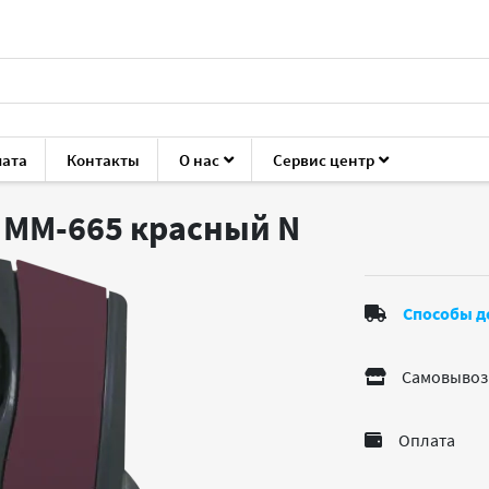
лата
Контакты
О нас
Сервис центр
мыши
Defender Accura MM-665 красный
a MM-665 красный
N
Способы д
Самовывоз
Оплата