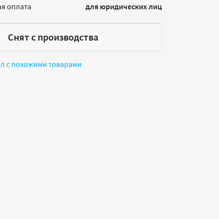
я оплата
для юридических лиц
Снят с производства
ел с похожими товарами