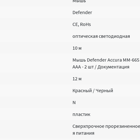
Мышь
Defender
CE, RoHs
оптическая светодиодная
10 м
Мышь Defender Accura MM-665 
AAA - 2 шт / Документация
12 м
Красный / Черный
N
пластик
Сверхпрочное прорезиненное
я питания