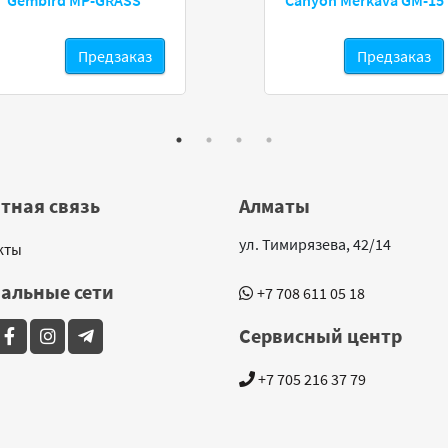
Gembird MP-GRASS
Canyon Merkava GM-15
Предзаказ
Предзаказ
тная связь
Алматы
ул. Тимирязева, 42/14
кты
альные сети
+7 708 611 05 18
Сервисный центр
+7 705 216 37 79