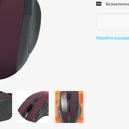
Безналична
Перейти в разд