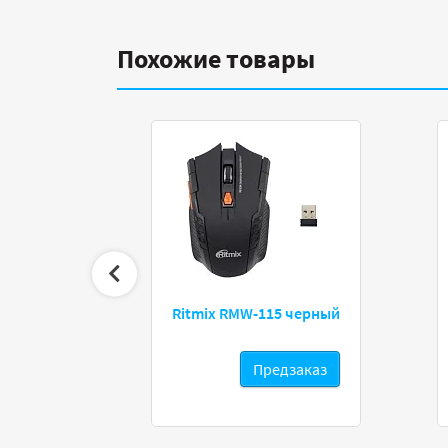
Похожие товары
 Swat
Ritmix RMW-115 черный
каз
Предзаказ