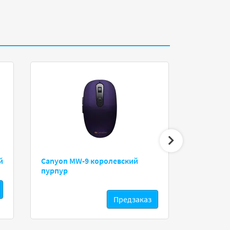
й
Canyon MW-9 королевский
HyperX F
пурпур
Предзаказ