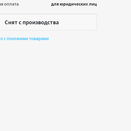
я оплата
для юридических лиц
Снят с производства
ел с похожими товарами