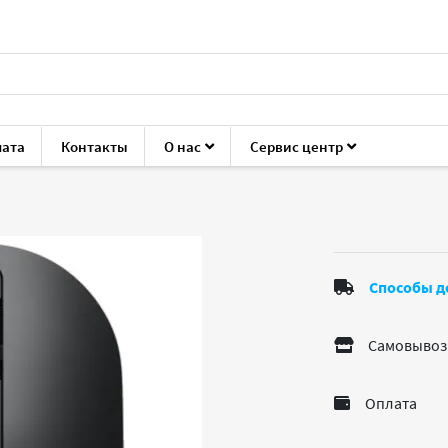
лата
Контакты
О нас
Сервис центр
мыши
Dell MS3320W
Способы д
Самовывоз
Оплата