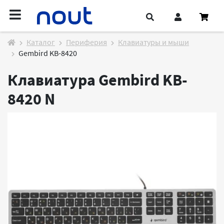
Каталог
Периферия
Клавиатуры и мыши
Gembird KB-8420
Клавиатура Gembird KB-
8420
N