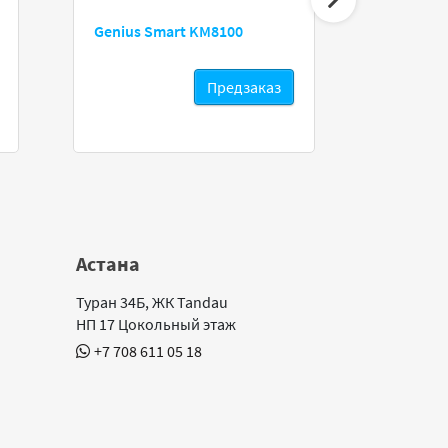
Genius Smart KM8100
2E Gami
Предзаказ
Астана
Туран 34Б, ЖК Tandau
НП 17 Цокольный этаж
+7 708 611 05 18