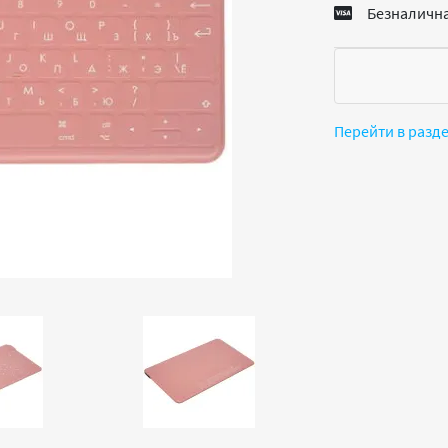
Безналична
Перейти в разд