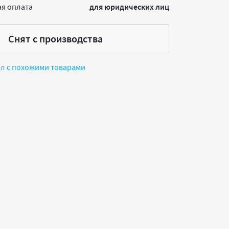
я оплата
для юридических лиц
Снят с производства
ел с похожими товарами