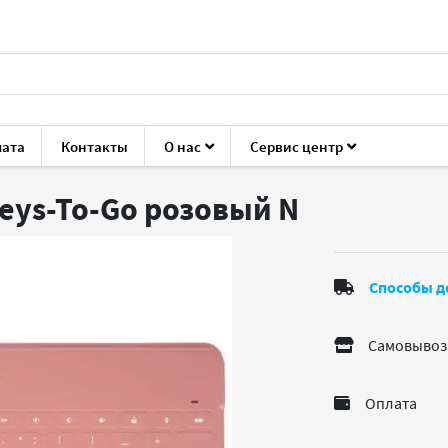
лата
Контакты
О нас
Сервис центр
мыши
Logitech Keys-To-Go розовый
Keys-To-Go розовый
N
Способы д
Самовывоз
Оплата