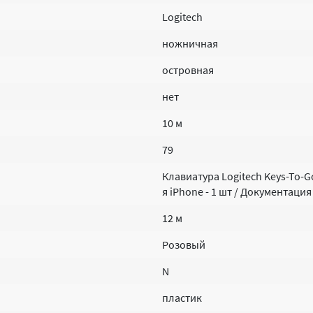
Logitech
ножничная
островная
нет
10 м
79
Клавиатура Logitech Keys-To-G
я iPhone - 1 шт / Документация
12 м
Розовый
N
пластик