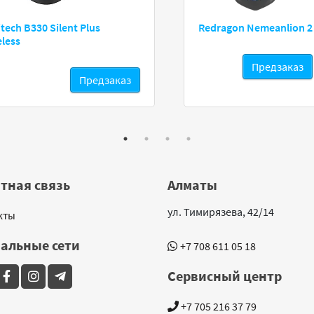
tech B330 Silent Plus
Redragon Nemeanlion 2
eless
Предзаказ
Предзаказ
тная связь
Алматы
ул. Тимирязева, 42/14
кты
альные сети
+7 708 611 05 18
Сервисный центр
+7 705 216 37 79