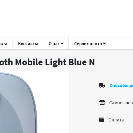
лата
Контакты
О нас
Сервис центр
мыши
Microsoft Bluetooth Mobile Light Blue
th Mobile Light Blue
N
Способы д
Самовывоз
Оплата