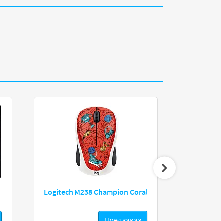
Delux DLK
Logitech M238 Champion Coral
Предзаказ