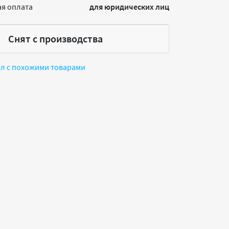
я оплата
для юридических лиц
Снят с производства
ел с похожими товарами