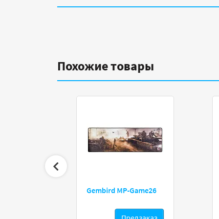
Похожие товары
-320-R
Gembird MP-Game26
дзаказ
Предзаказ