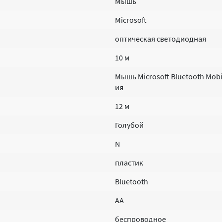
Мышь
Microsoft
оптическая светодиодная
10 м
Мышь Microsoft Bluetooth Mobil
ия
12 м
Голубой
N
пластик
Bluetooth
AA
беспроводное