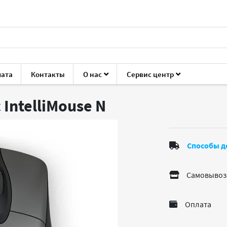
лата
Контакты
О нас
Сервис центр
мыши
Microsoft Classic IntelliMouse
 IntelliMouse
N
Способы д
Самовывоз
Оплата