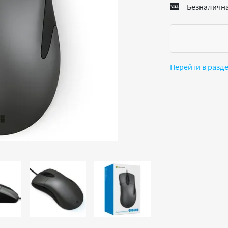
Безналична
Перейти в разд