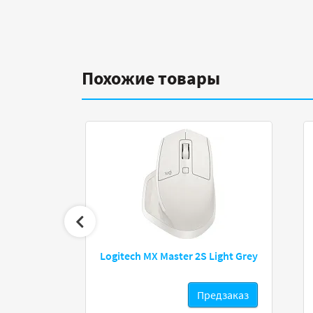
Похожие товары
1163
Logitech MX Master 2S Light Grey
дзаказ
Предзаказ