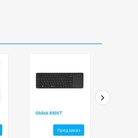
HP 220 кр
Oklick 830ST
Предзаказ