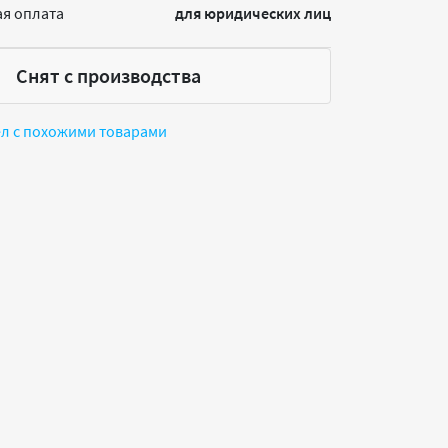
я оплата
для юридических лиц
Снят с производства
ел с похожими товарами