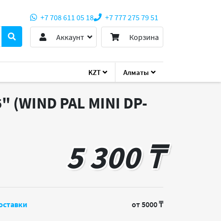
+7 708 611 05 18
+7 777 275 79 51
Аккаунт
Корзина
KZT
Алматы
NI DP-N114L-WDMI)
" (WIND PAL MINI DP-
5 300 ₸
оставки
от 5000 ₸