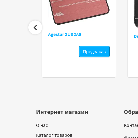
Agestar 3UB2A8
D
8JDC01
Предзаказ
Предзаказ
Интернет магазин
Обра
О нас
Конта
Каталог товаров