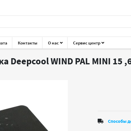
лата
Контакты
О нас
Сервис центр
ука
Подставки
Deepcool WIND PAL MINI 15 ,6" (WIND PAL MI
а Deepcool WIND PAL MINI 15 ,6
Способы д