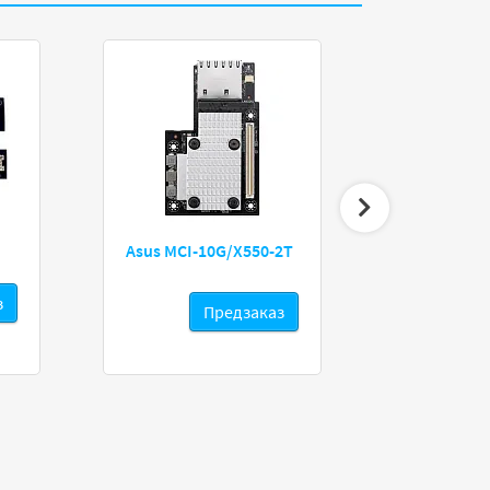
Asus MCI-10G/X550-2T
HP Enterpris
a
з
Предзаказ