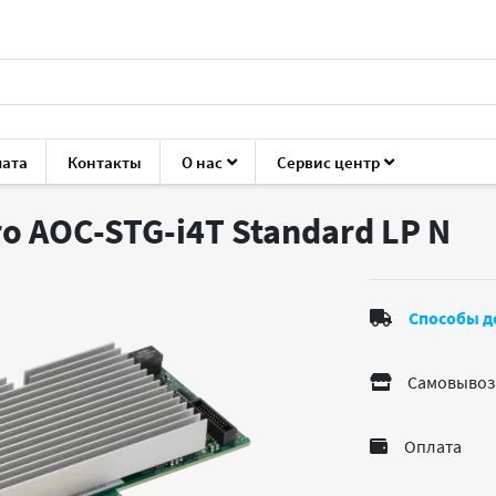
лата
Контакты
О нас
Сервис центр
I, IDE, USB, FireWire, IrDA, COM, LPT
Supermicro AOC-STG-i4T
o AOC-STG-i4T Standard LP
N
Способы д
Самовывоз
Оплата