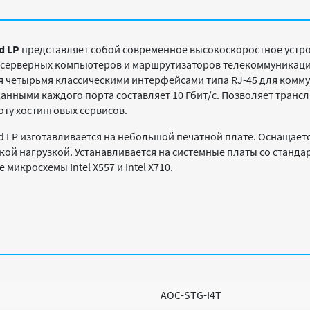
rd LP
представляет собой современное высокоскоростное устр
 серверных компьютеров и маршрутизаторов телекоммуникаци
ся четырьмя классическими интерфейсами типа RJ-45 для комму
анными каждого порта составляет 10 Гбит/с. Позволяет тран
ту хостинговых сервисов.
rd LP изготавливается на небольшой печатной плате. Оснаща
ой нагрузкой. Устанавливается на системные платы со станда
икросхемы Intel X557 и Intel X710.
AOC-STG-I4T