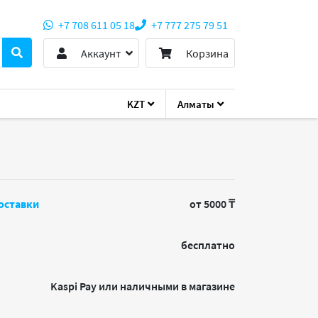
+7 708 611 05 18
+7 777 275 79 51
Аккаунт
Корзина
KZT
Алматы
r 212 Spectrum V2
оставки
от 5000 ₸
бесплатно
Kaspi Pay или наличными в магазине