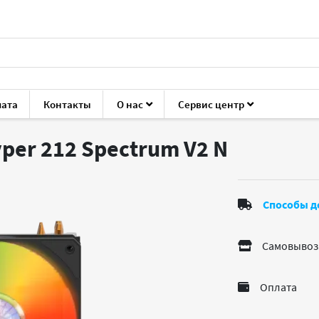
лата
Контакты
О нас
Сервис центр
ующие для ПК
Кулеры для процессоров
Cooler Master Hype
yper 212 Spectrum V2
N
Способы д
Самовывоз
Оплата