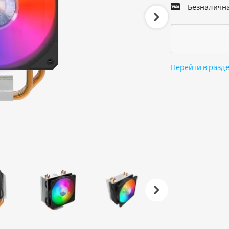
Безналична
Перейти в разд