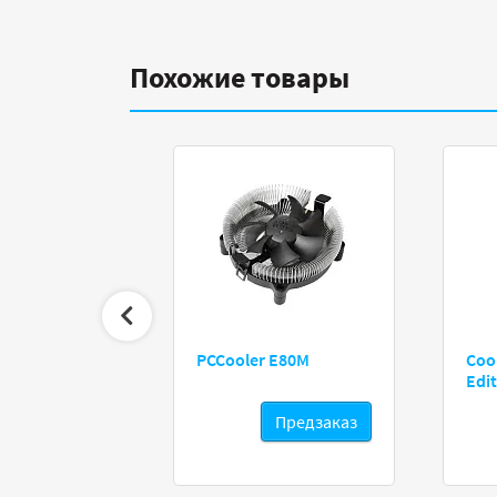
Похожие товары
erforce X360
PCCooler E80M
Coo
Edi
Предзаказ
Предзаказ