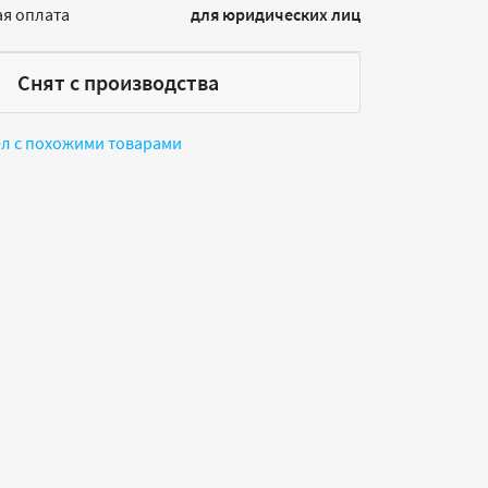
я оплата
для юридических лиц
Снят с производства
ел с похожими товарами