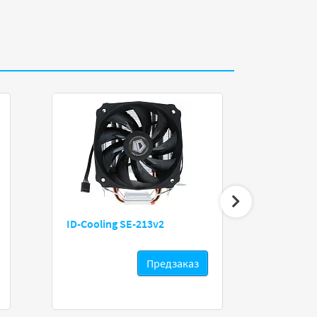
ID-Cooling SE-213v2
Cooler Maste
Stealth
Предзаказ