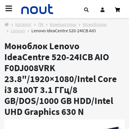
Каталог
ПК
Компьютеры
Моноблоки
Lenovo
Lenovo IdeaCentre 520-24ICB AIO
Моноблок Lenovo
IdeaCentre 520-24ICB AIO
F0DJ008VRK
23.8"/1920×1080/Intel Core
i3 8100T 3.1 ГГц/8
GB/DOS/1000 GB HDD/Intel
UHD Graphics 630
N