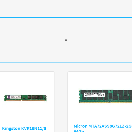
Micron MTA72ASS8G72LZ-2G
Kingston KVR16N11/8
64Gb