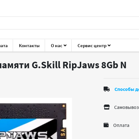
лата
Контакты
О нас
Сервис центр
ующие для ПК
Модули ОЗУ
G.Skill RipJaws 8Gb
амяти G.Skill RipJaws 8Gb
N
Способы д
Самовывоз
Оплата