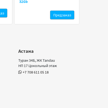
32Gb
каз
Предзаказ
Астана
Туран 34Б, ЖК Tandau
НП 17 Цокольный этаж
+7 708 611 05 18