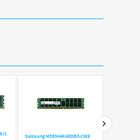
6J1
Hynix HMAA
Samsung M393A4K40DB3-CWE
32Gb