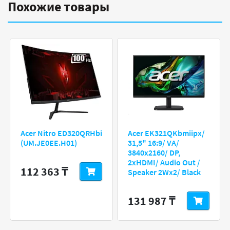
Похожие товары
Acer EK321QKbmiipx/
Acer Nitro ED320QRHbi
31,5" 16:9/ VA/
(UM.JE0EE.H01)
3840x2160/ DP,
2xHDMI/ Audio Out /
112 363 ₸
Speaker 2Wx2/ Black
131 987 ₸