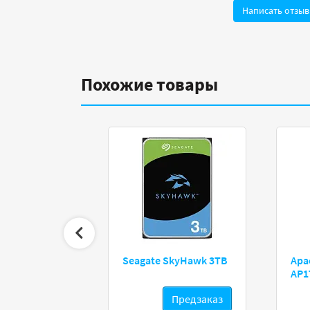
Написать отзыв
Похожие товары
 Blue 4TB
Seagate SkyHawk 3TB
Apa
AP1
дзаказ
Предзаказ