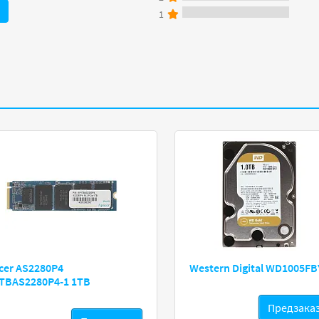
1
cer AS2280P4
Western Digital WD1005FB
TBAS2280P4-1 1TB
Предзака