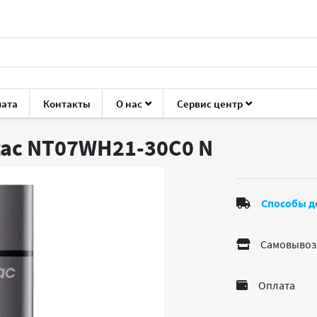
лата
Контакты
О нас
Сервис центр
ующие для ПК
Накопители HDD/SSD
Netac NT07WH21-30C0
tac NT07WH21-30C0
N
Способы д
Самовывоз
Оплата