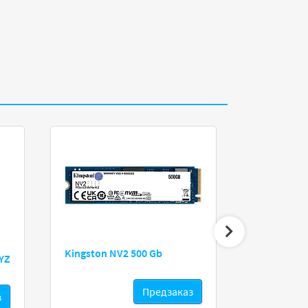
Kingston NV2 500 Gb
Western Digi
YZ
Предзаказ
з