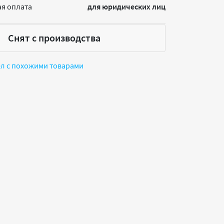
я оплата
для юридических лиц
Снят с производства
ел с похожими товарами