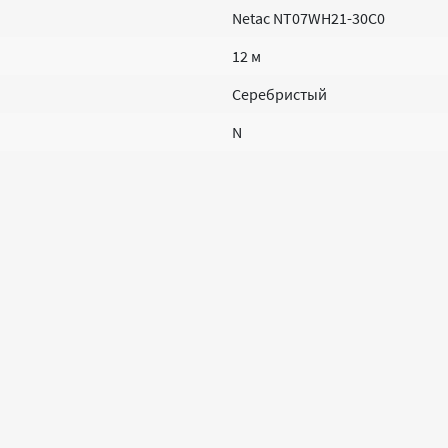
Netac NT07WH21-30C0
12 м
Серебристый
N