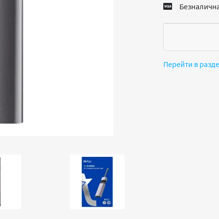
Безналична
Перейти в разд