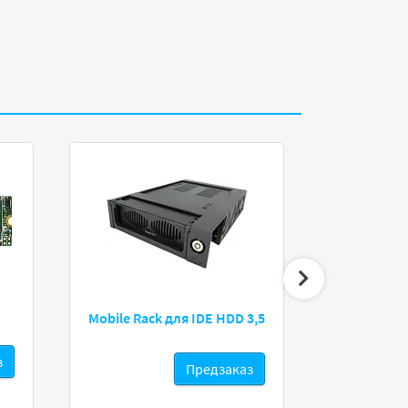
Mobile Rack для IDE HDD 3,5
Apacer A
з
Предзаказ