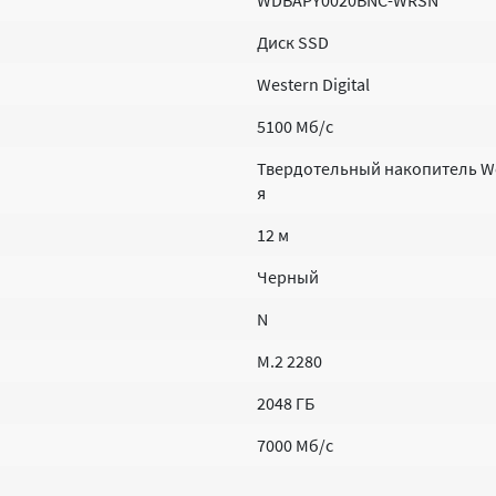
WDBAPY0020BNC-WRSN
Диск SSD
Western Digital
5100 Мб/с
Твердотельный накопитель Wes
я
12 м
Черный
N
M.2 2280
2048 ГБ
7000 Мб/с