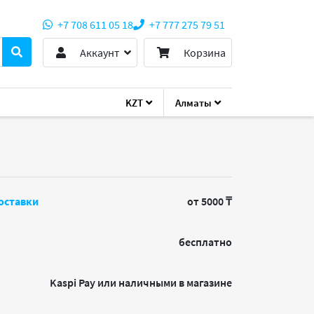
+7 708 611 05 18
+7 777 275 79 51
Аккаунт
Корзина
KZT
Алматы
SN850 2Tb
оставки
от 5000 ₸
бесплатно
Kaspi Pay или наличными в магазине