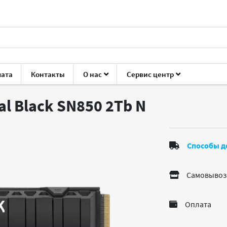
лата
Контакты
О нас
Сервис центр
ующие для ПК
Накопители HDD/SSD
Western Digital Black 
al Black SN850 2Tb
N
Способы д
Самовывоз
Оплата