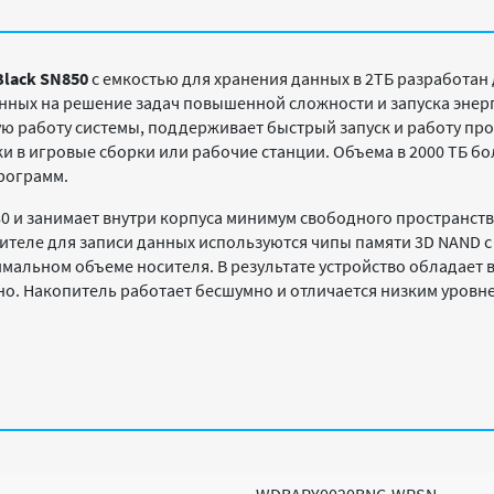
Black
SN850
с емкостью для хранения данных в 2ТБ разработан
ных на решение задач повышенной сложности и запуска энер
 работу системы, поддерживает быстрый запуск и работу прог
ки в игровые сборки или рабочие станции. Объема в 2000 ТБ б
рограмм.
0 и занимает внутри корпуса минимум свободного пространств
копителе для записи данных используются чипы памяти 3D NAND
альном объеме носителя. В результате устройство обладает 
енно. Накопитель работает бесшумно и отличается низким уров