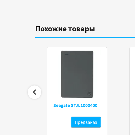
Похожие товары
 WD101EFBX
Seagate STJL1000400
редзаказ
Предзаказ