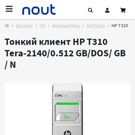
Каталог
ПК
Компьютеры
Неттопы
HP Т310
Тонкий клиент HP Т310
Tera-2140/0.512 GB/DOS/ GB
/
N