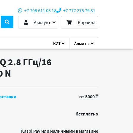
+7 708 611 05 18
+7 777 275 79 51
Аккаунт
Корзина
KZT
Алматы
Q 2.8 ГГц/16
60
N
оставки
от 5000 ₸
бесплатно
Kaspi Pay или наличными в магазине