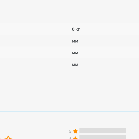
0 кг
мм
мм
мм
5
4