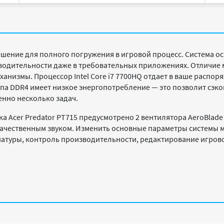
шение для полного погружения в игровой процесс. Система ос
одительности даже в требовательных приложениях. Отличие мо
низмы. Процессор Intel Core i7 7700HQ отдает в ваше распоряж
па DDR4 имеет низкое энергопотребление — это позволит сэкон
нно несколько задач.
 Acer Predator PT715 предусмотрено 2 вентилятора AeroBlade 
качественным звуком. Изменить основные параметры системы
иатуры, контроль производительности, редактирование игров