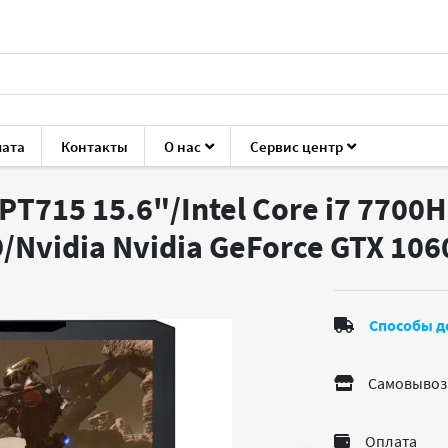
лата
Контакты
О нас
Сервис центр
Predator PT715
PT715 15.6"/Intel Core i7 7700H
/Nvidia Nvidia GeForce GTX 10
Способы д
Самовывоз
Оплата