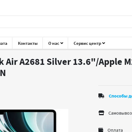
лата
Контакты
О нас
Сервис центр
 MacBook Air A2681 Silver
 Air A2681 Silver 13.6"/Apple 
N
Способы д
Самовывоз
Оплата