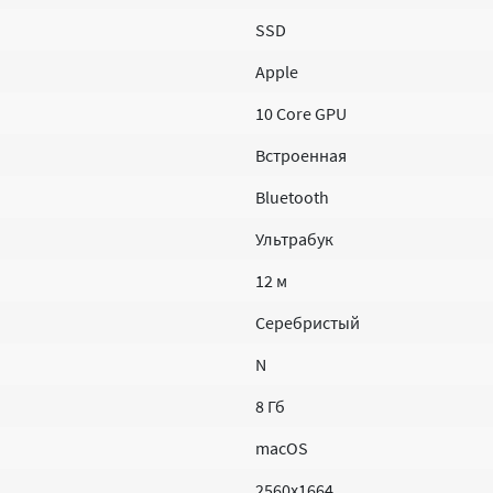
SSD
Apple
10 Core GPU
Встроенная
Bluetooth
Ультрабук
12 м
Серебристый
N
8 Гб
macOS
2560x1664