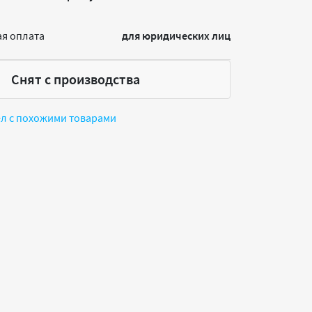
я оплата
для юридических лиц
Снят с производства
ел с похожими товарами