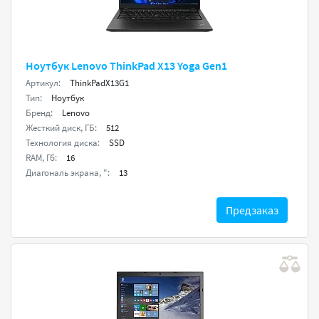
Ноутбук Lenovo ThinkPad X13 Yoga Gen1
Артикул:
ThinkPadX13G1
Тип:
Ноутбук
Бренд:
Lenovo
Жесткий диск, ГБ:
512
Технология диска:
SSD
RAM, Гб:
16
Диагональ экрана, ":
13
Предзаказ