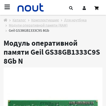
Каталог
Комплектующие
Для ноутбука
Модули оперативной памяти (RAM)
Geil GS38GB1333C9S 8Gb
Модуль оперативной
памяти Geil GS38GB1333C9S
8Gb
N