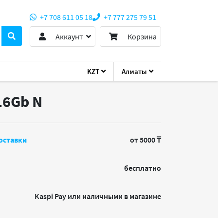
+7 708 611 05 18
+7 777 275 79 51
Аккаунт
Корзина
KZT
Алматы
19S 16Gb
16Gb
N
оставки
от 5000 ₸
бесплатно
Kaspi Pay или наличными в магазине