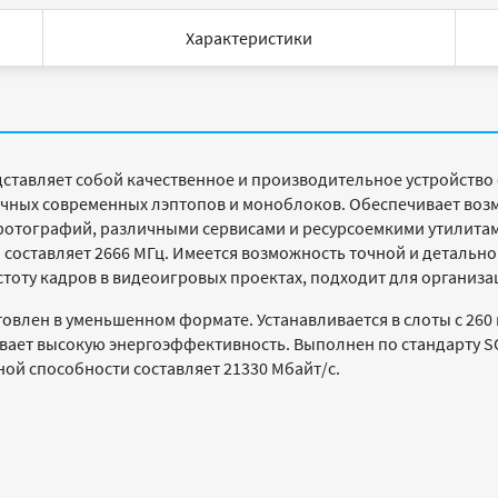
Характеристики
ставляет собой качественное и производительное устройство 
личных современных лэптопов и моноблоков. Обеспечивает во
отографий, различными сервисами и ресурсоемкими утилитами
ы составляет 2666 МГц. Имеется возможность точной и детальн
стоту кадров в видеоигровых проектах, подходит для организ
товлен в уменьшенном формате. Устанавливается в слоты с 260
ивает высокую энергоэффективность. Выполнен по стандарту 
ной способности составляет 21330 Мбайт/с.