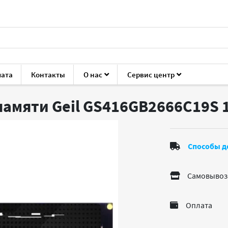
лата
Контакты
О нас
Сервис центр
ука
Модули оперативной памяти (RAM)
Geil GS416GB2666C
памяти Geil GS416GB2666C19S 
Способы д
Самовывоз
Оплата