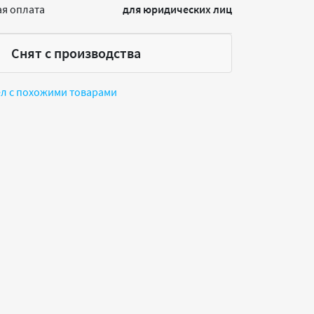
я оплата
для юридических лиц
Снят с производства
ел с похожими товарами