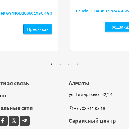
Crucial CT4G4SFS824A 4GB
eil GS44GB2666C19SC 4Gb
Предзака
Предзаказ
тная связь
Алматы
ул. Тимирязева, 42/14
кты
альные сети
+7 708 611 05 18
Сервисный центр