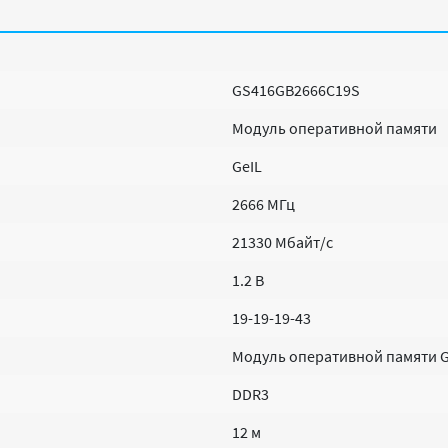
GS416GB2666C19S
Модуль оперативной памяти
GeIL
2666 MГц
21330 Мбайт/с
1.2 В
19-19-19-43
Модуль оперативной памяти G
DDR3
12 м