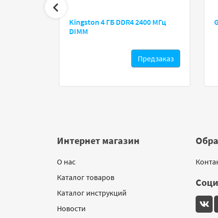
2S8/8 8 gb
Kingston 4 ГБ DDR4 2400 МГц
G
DIMM
редзаказ
Предзаказ
Интернет магазин
Обра
О нас
Конта
Каталог товаров
Соци
Каталог инструкций
Новости