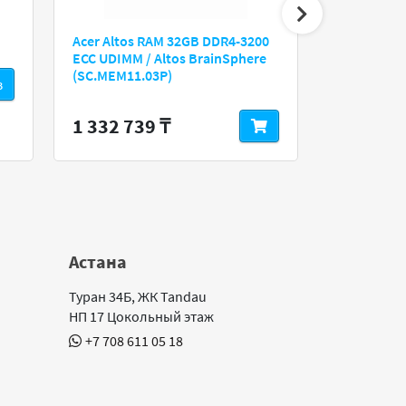
Acer Altos RAM 32GB DDR4-3200
Zeppelin Z 8
ECC UDIMM / Altos BrainSphere
1.35V 8Gb
(SC.MEM11.03P)
з
1 332 739 ₸
Астана
Туран 34Б, ЖК Tandau
НП 17 Цокольный этаж
+7 708 611 05 18