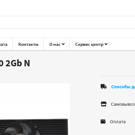
лата
Контакты
О нас
Сервис центр
ующие для ПК
Видеокарты
Afox R5 230 2Gb
30 2Gb
N
Способы д
Самовывоз
Оплата