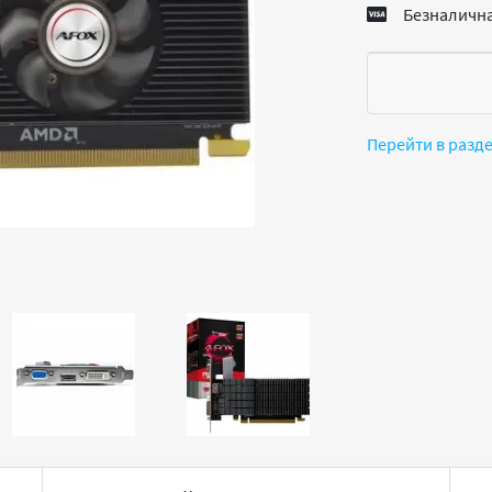
Безналична
Перейти в разд