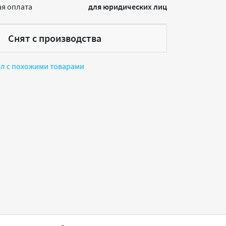
я оплата
для юридических лиц
Снят с производства
ел с похожими товарами