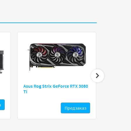
Asus Rog Strix GeForce RTX 3080
Gigabyte R
Ti
з
Предзаказ