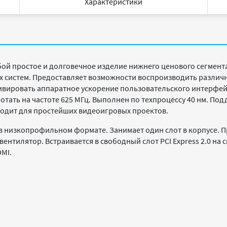
Характеристики
ой простое и долговечное изделие нижнего ценового сегмент
 систем. Предоставляет возможности воспроизводить различ
вировать аппаратное ускорение пользовательского интерфейс
отать на частоте 625 МГц. Выполнен по техпроцессу 40 нм. П
одит для простейших видеоигровых проектов.
я в низкопрофильном формате. Занимает один слот в корпусе.
ентилятор. Встраивается в свободный слот PCI Express 2.0 на 
DMI.