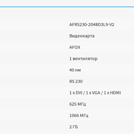
AFR5230-2048D3L9-V2
Видеокарта
AFOX
1 вентилятор
40 нм
R5 230
1 х DVI / 1 х VGA / 1 х HDMI
625 МГц
1066 МГц
2 ГБ