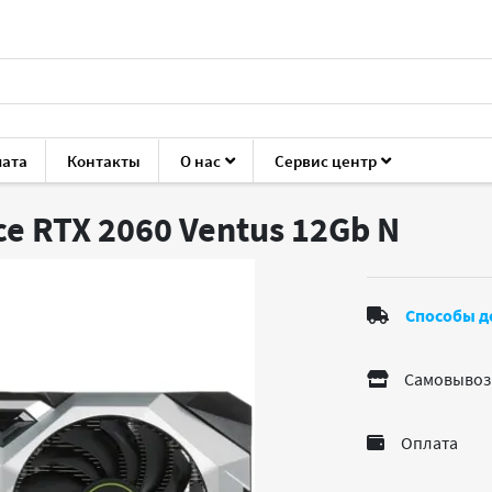
лата
Контакты
О нас
Сервис центр
ующие для ПК
Видеокарты
MSI GeForce RTX 2060 Ventus 12
e RTX 2060 Ventus 12Gb
N
Способы д
Самовывоз
Оплата