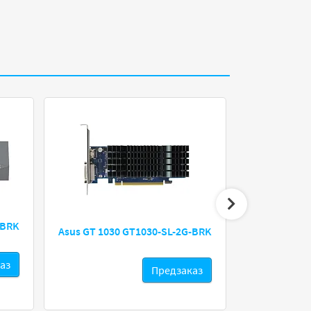
-BRK
Asus GT 1030 GT1030-SL-2G-BRK
Phantek
аз
Предзаказ