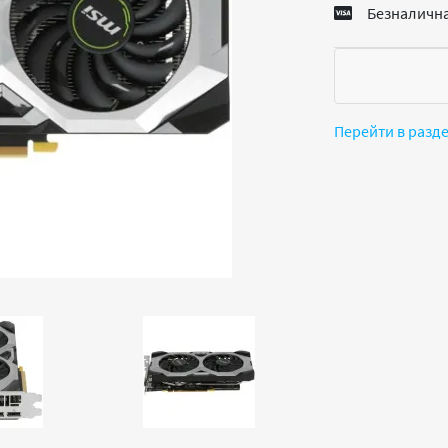
Безналична
Перейти в разд