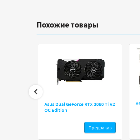
Похожие товары
3060 OC 12Gb
A
Asus Dual GeForce RTX 3060 Ti V2
OC Edition
Предзаказ
Предзаказ