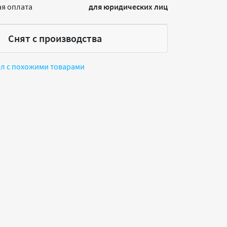
я оплата
для юридических лиц
Снят с производства
ел с похожими товарами