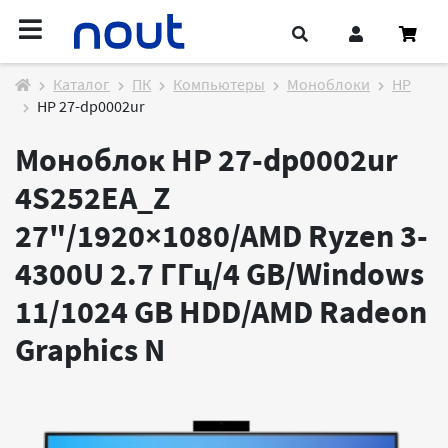
Каталог
ПК
Компьютеры
Моноблоки
HP
HP 27-dp0002ur
Моноблок HP 27-dp0002ur
4S252EA_Z
27"/1920×1080/AMD Ryzen 3-
4300U 2.7 ГГц/4 GB/Windows
11/1024 GB HDD/AMD Radeon
Graphics
N