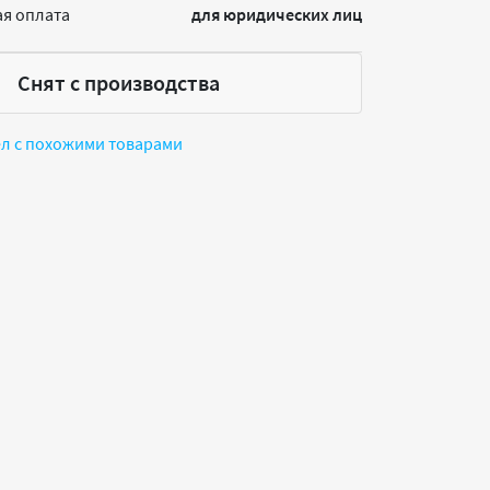
я оплата
для юридических лиц
Снят с производства
ел с похожими товарами