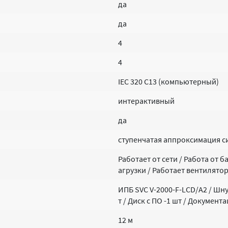
да
да
4
4
IEC 320 C13 (компьютерный)
интерактивный
да
ступенчатая аппроксимация 
Работает от сети / Работа от 
агрузки / Работает вентилято
ИПБ SVC V-2000-F-LCD/А2 / Шнур
т / Диск с ПО -1 шт / Документ
12 м