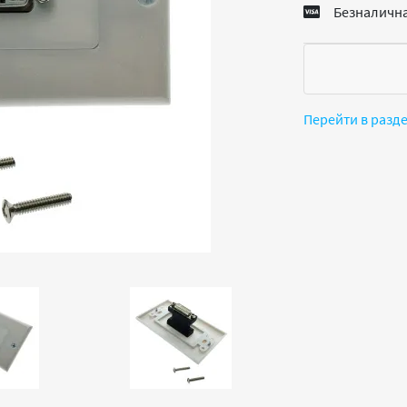
Безналична
Перейти в разд