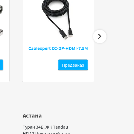
Cablexpert CC-DP-HDMI-7.5M
Fortine
Предзаказ
Астана
Туран 34Б, ЖК Tandau
НП 17 Цокольный этаж