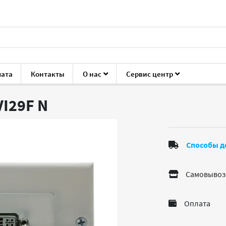
лата
Контакты
О нас
Сервис центр
уары для ноутбуков и ПК
Кабели, переходники
Espada EW
VI29F
N
Способы д
Самовывоз
Оплата