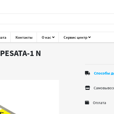
лата
Контакты
О нас
Сервис центр
уары для ноутбуков и ПК
Кабели, переходники
Espada SE-
-PESATA-1
N
Способы д
Самовывоз
Оплата