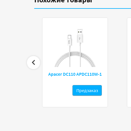
o DVI Female
Apacer DC110 APDC110W-1
Предзаказ
Предзаказ