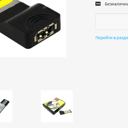
Безналична
Перейти в разд