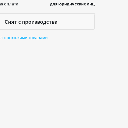
я оплата
для юридических лиц
Снят с производства
ел с похожими товарами