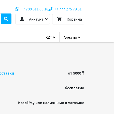
+7 708 611 05 18
+7 777 275 79 51
Аккаунт
Корзина
KZT
Алматы
EC-PESATA-1
оставки
от 5000 ₸
бесплатно
Kaspi Pay или наличными в магазине