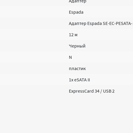
Адаптер
Espada
Адаптер Espada SE-EC-PESATA-1
12 м
Черный
N
пластик
1x eSATA II
ExpressCard 34 / USB 2