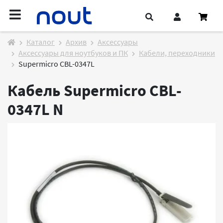
Каталог
Архив
Аксессуары
Аксессуары для ноутбуков и ПК
Кабели, переходники
Supermicro CBL-0347L
Кабель Supermicro CBL-
0347L
N