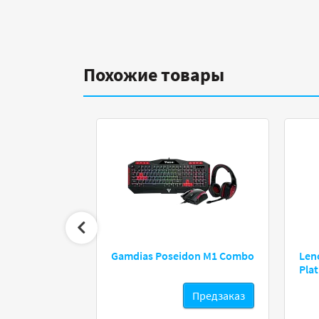
Похожие товары
o Gaming M
Gamdias Poseidon M1 Combo
Len
Pla
едзаказ
Предзаказ