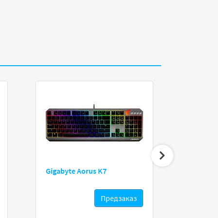
Gigabyte Aorus K7
Defender A
Предзаказ