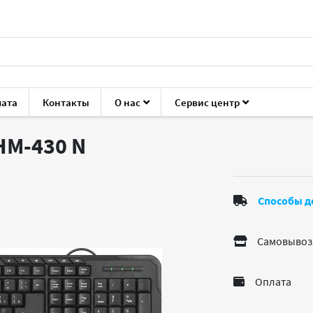
лата
Контакты
О нас
Сервис центр
мыши
Defender HM-430
 HM-430
N
Способы д
Самовывоз
Оплата