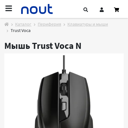
Каталог
Периферия
Клавиатуры и мыши
Trust Voca
Мышь Trust Voca
N