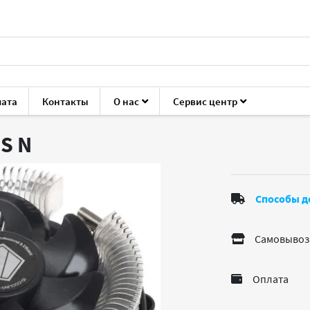
лата
Контакты
О нас
Сервис центр
ующие для ПК
Кулеры для процессоров
ID-Cooling DK-01S
1S
N
Способы д
Самовывоз
Оплата