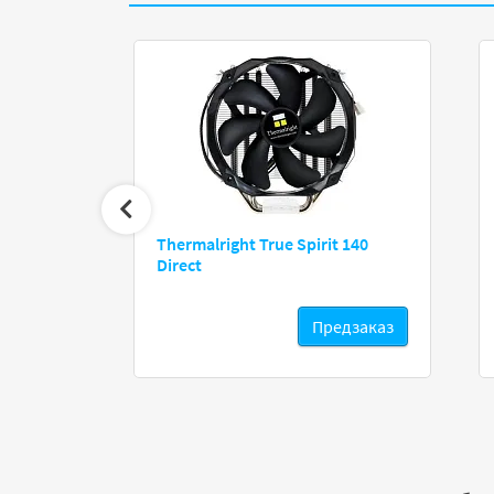
Thermalright True Spirit 140
Hyper A71C
Direct
едзаказ
Предзаказ