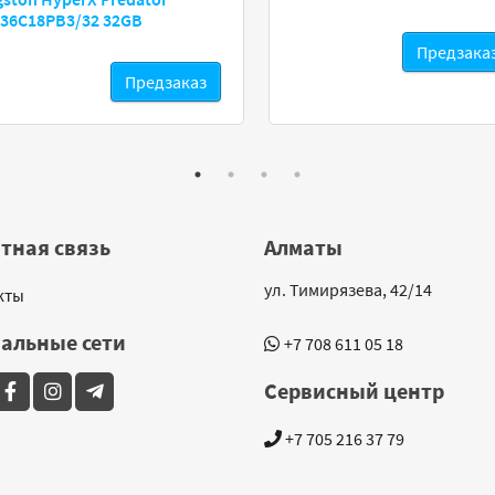
36C18PB3/32 32GB
Предзака
Предзаказ
тная связь
Алматы
ул. Тимирязева, 42/14
кты
альные сети
+7 708 611 05 18
Сервисный центр
+7 705 216 37 79