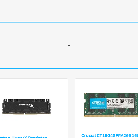
Crucial CT16G4SFRA266 16
gston HyperX Predator