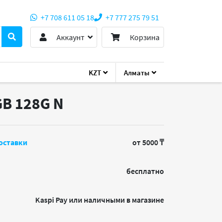
+7 708 611 05 18
+7 777 275 79 51
Аккаунт
Корзина
KZT
Алматы
GB 128G
N
оставки
от 5000 ₸
бесплатно
Kaspi Pay или наличными в магазине