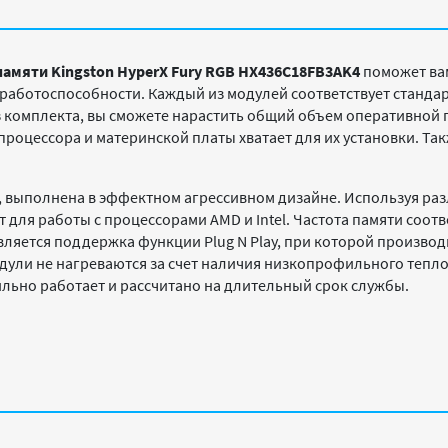
амяти Kingston HyperX Fury RGB HX436C18FB3AK4
поможет ва
 работоспособности. Каждый из модулей соответствует станда
из комплекта, вы сможете нарастить общий объем оперативной 
процессора и материнской платы хватает для их установки. Т
, выполнена в эффектном агрессивном дизайне. Используя ра
 для работы с процессорами AMD и Intel. Частота памяти соот
ется поддержка функции Plug N Play, при которой производи
одули не нагреваются за счет наличия низкопрофильного тепло
льно работает и рассчитано на длительный срок службы.