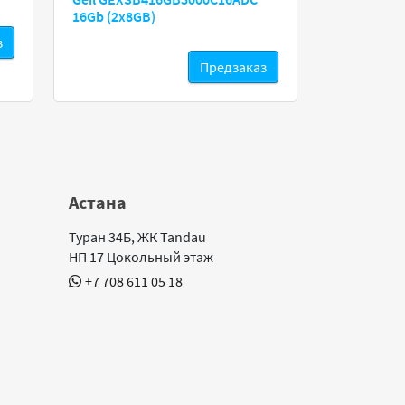
16Gb (2x8GB)
з
Предзаказ
Астана
Туран 34Б, ЖК Tandau
НП 17 Цокольный этаж
+7 708 611 05 18