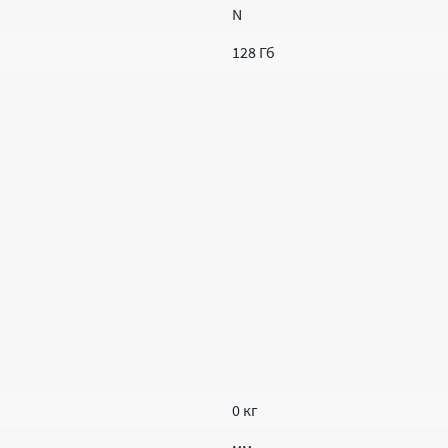
N
128 Гб
0 кг