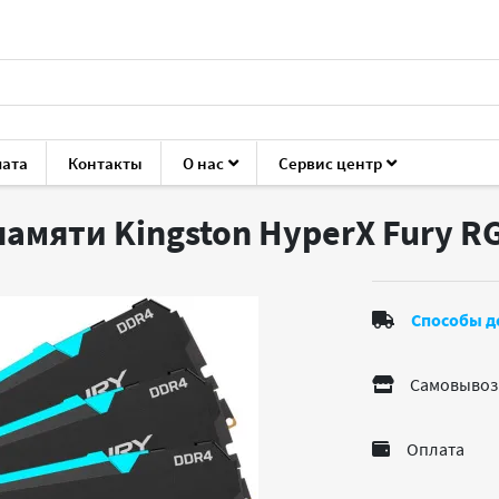
лата
Контакты
О нас
Сервис центр
ующие для ПК
Модули ОЗУ
Kingston HyperX Fury RGB 128G
амяти Kingston HyperX Fury R
Способы д
Самовывоз
Оплата