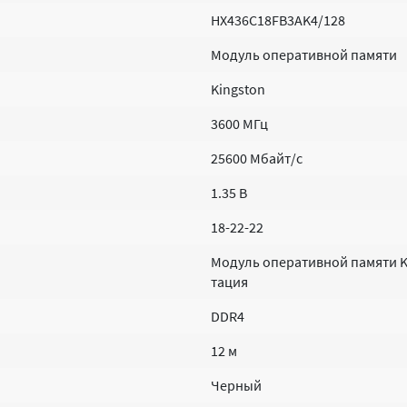
HX436C18FB3AK4/128
Модуль оперативной памяти
Kingston
3600 MГц
25600 Мбайт/с
1.35 В
18-22-22
Модуль оперативной памяти Ki
тация
DDR4
12 м
Черный