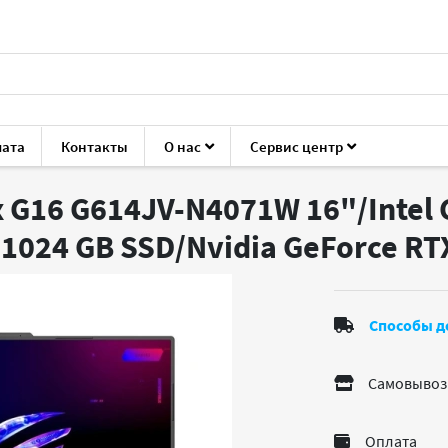
лата
Контакты
О нас
Сервис центр
ROG Strix G16 G614JV-N4071W
x G16 G614JV-N4071W 16"/Intel 
1024 GB SSD/Nvidia GeForce RT
Способы д
Самовывоз
Оплата