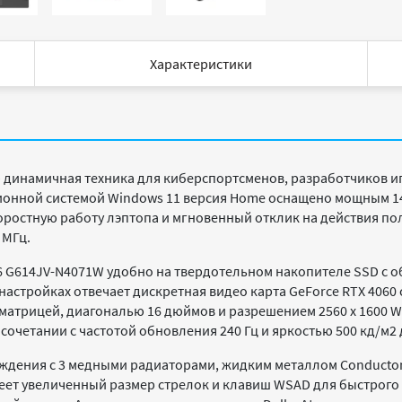
Характеристики
 динамичная техника для киберспортсменов, разработчиков 
ионной системой Windows 11 версия Home оснащено мощным 14 
Скоростную работу лэптопа и мгновенный отклик на действия п
 МГц.
16 G614JV-N4071W удобно на твердотельном накопителе SSD с об
астройках отвечает дискретная видео карта GeForce RTX 4060 с
матрицей, диагональю 16 дюймов и разрешением 2560 x 1600 W
сочетании с частотой обновления 240 Гц и яркостью 500 кд/м
2
ждения с 3 медными радиаторами, жидким металлом Conducton
меет увеличенный размер стрелок и клавиш WSAD для быстрого