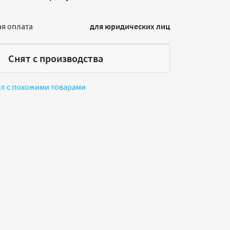
я оплата
для юридических лиц
Снят с производства
ел с похожими товарами