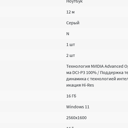
Ноутбук
12 м
Серый
N
1 шт
2 шт
Технология NVIDIA Advanced O
ма DCI-P3 100% / Поддержка те
динамика с технологией инте
икация Hi-Res
16 Гб
Windows 11
2560х1600