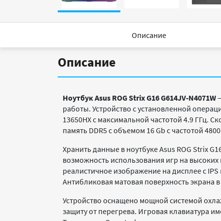
Описание
Описание
Ноутбук Asus ROG Strix G16 G614JV-N4071W
–
работы. Устройство с установленной операц
13650HX с максимальной частотой 4.9 ГГц. 
память DDR5 с объемом 16 Gb с частотой 4800
Хранить данные в ноутбуке Asus ROG Strix G
возможность использования игр на высоких н
реалистичное изображение на дисплее с IPS 
Антибликовая матовая поверхность экрана в 
Устройство оснащено мощной системой охла
защиту от перегрева. Игровая клавиатура и