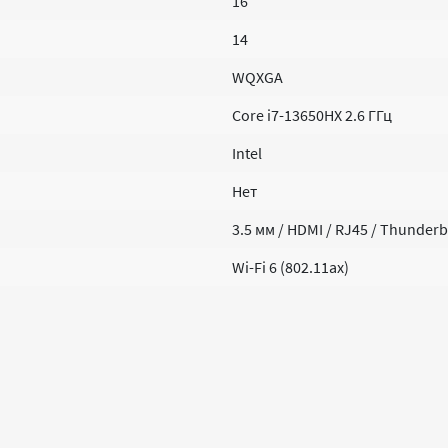
16 "
14
WQXGA
Core i7-13650HX 2.6 ГГц
Intel
Нет
3.5 мм / HDMI / RJ45 / Thunderbo
Wi-Fi 6 (802.11ax)