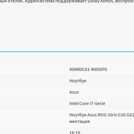
ный отклик. Аудиосистема поддерживает Dolby Atmos, воспроиз
90NR0C61-M005P0
Ноутбук
Asus
Intel Core i7-Serie
Ноутбук Asus ROG Strix G16 G6
ментация
16:10