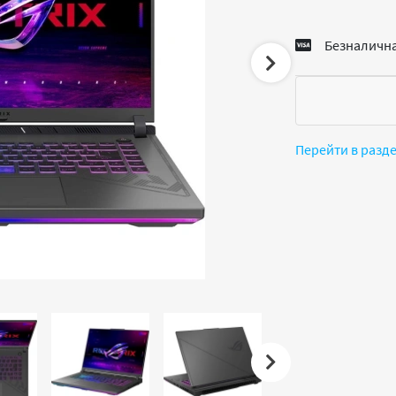
Безналична
Перейти в разд