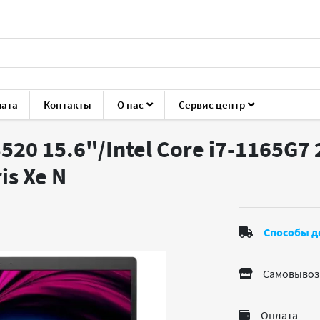
лата
Контакты
О нас
Сервис центр
Latitude 3520
3520 15.6"/Intel Core i7-1165G7
ris Xe
N
Способы д
Самовывоз
Оплата