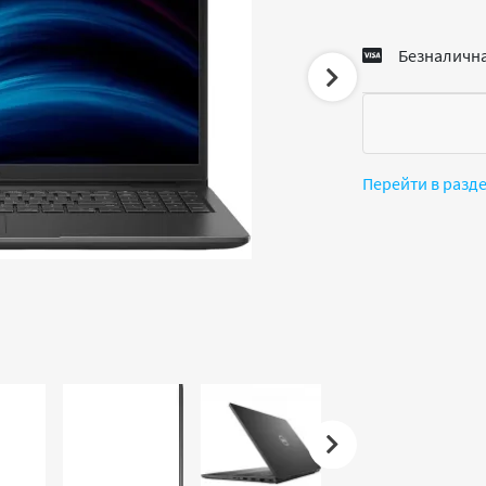
Безналична
Перейти в разд