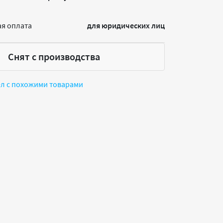
я оплата
для юридических лиц
Снят с производства
ел с похожими товарами