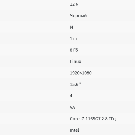
12 м
Черный
N
1 шт
8 Гб
Linux
1920×1080
15.6 "
4
VA
Core i7-1165G7 2.8 ГГц
Intel