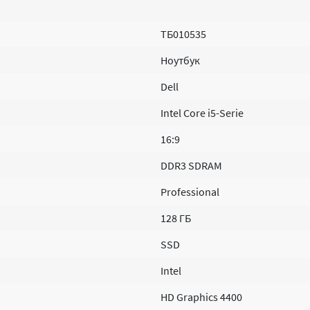
ТБ010535
Ноутбук
Dell
Intel Core i5-Serie
16:9
DDR3 SDRAM
Professional
128 ГБ
SSD
Intel
HD Graphics 4400