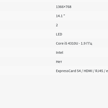
1366×768
14.1 "
2
LED
Core i5 4310U - 1.9 ГГц
Intel
Нет
ExpressCard 54 / HDMI / RJ45 