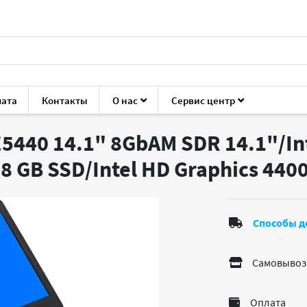
лата
Контакты
О нас
Сервис центр
Latitude E5440 14.1" 8GbAM SDR
E5440 14.1" 8GbAM SDR 14.1"/Inte
8 GB SSD/Intel HD Graphics 440
Способы д
Самовывоз
Оплата