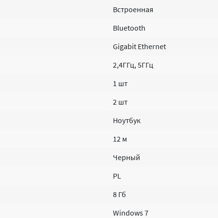
Встроенная
Bluetooth
Gigabit Ethernet
2,4ГГц, 5ГГц
1 шт
2 шт
Ноутбук
12 м
Черный
PL
8 Гб
Windows 7