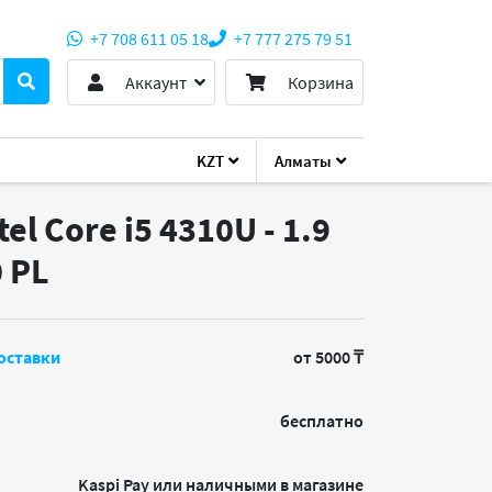
+7 708 611 05 18
+7 777 275 79 51
Аккаунт
Корзина
KZT
Алматы
l Core i5 4310U - 1.9
0
PL
оставки
от 5000 ₸
бесплатно
Kaspi Pay или наличными в магазине